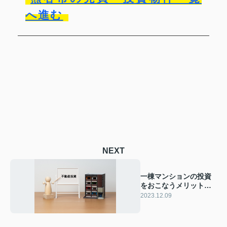
へ進む
NEXT
一棟マンションの投資
をおこなうメリットや
リスクをご紹介
2023.12.09