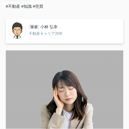
#不動産
#知識
#売買
小林 弘幸
筆者
不動産キャリア20年