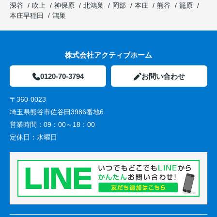
深谷
吹上
神保原
北鴻巣
岡部
本庄
熊谷
籠原
本庄早稲田
鴻巣
株式会社アクティブホーム
0120-70-3794
お問い合わせ
〒360-0023
埼玉県熊谷市佐谷田3986番地6
営業時間：
09：00～18：00
定休日：
水曜日