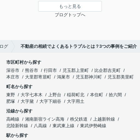
もっと見る
ブログトップへ
ログ
不動産の相続でよくあるトラブルとは？3つの事例をご紹介
市区町村から探す
深谷市
熊谷市
行田市
児玉郡上里町
比企郡吉見町
本庄市
大里郡寄居町
鴻巣市
児玉郡神川町
児玉郡美里町
町名から探す
東野
大字七本木
上野台
稲荷町北
本住町
拾六間
肥塚
大字黛
大字下細谷
大字用土
沿線から探す
高崎線
湘南新宿ライン高海
秩父鉄道
上越新幹線
北陸新幹線
八高線
東武東上線
東武伊勢崎線
駅から探す