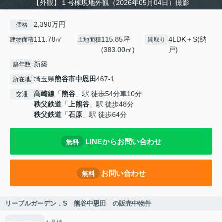
【外観】１号棟現地外観（2026年05月04日）撮影
2,390万円
価格
111.78㎡
115.85坪
4LDK＋S(納
建物面積
土地面積
間取り
(383.00㎡)
戸)
新築
築年数
埼玉県
熊谷市
中恩田
467-1
所在地
高崎線
「
熊谷
」駅 徒歩54分車10分
交通
秩父鉄道
「
上熊谷
」駅 徒歩48分
秩父鉄道
「
石原
」駅 徒歩64分
LINEからお問い合わせ
無料
お問い合わせ
無料
リーブルガーデン．S 熊谷中恩田 の販売中物件