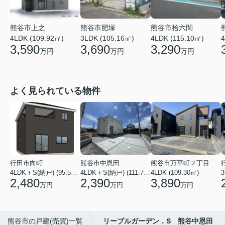
熊谷市上之
熊谷市肥塚
熊谷市拾六間
4LDK (109.92㎡)
3LDK (105.16㎡)
4LDK (115.10㎡)
4
3,590
3,690
3,290
万円
万円
万円
よく見られている物件
行田市向町
熊谷市中恩田
熊谷市万平町２丁目
4LDK＋S(納戸) (95.58㎡)
4LDK＋S(納戸) (111.78㎡)
4LDK (109.30㎡)
3
2,480
2,390
3,890
万円
万円
万円
熊谷市の戸建(売買)一覧
リーブルガーデン．S 熊谷中恩田