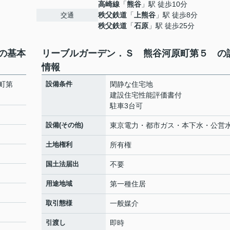
高崎線
「
熊谷
」駅 徒歩10分
秩父鉄道
「
上熊谷
」駅 徒歩8分
交通
秩父鉄道
「
石原
」駅 徒歩25分
の基本
リーブルガーデン．Ｓ 熊谷河原町第５ の
情報
町第
設備条件
閑静な住宅地
建設住宅性能評価書付
駐車3台可
設備(その他)
東京電力・都市ガス・本下水・公営
土地権利
所有権
国土法届出
不要
用途地域
第一種住居
取引態様
一般媒介
引渡し
即時