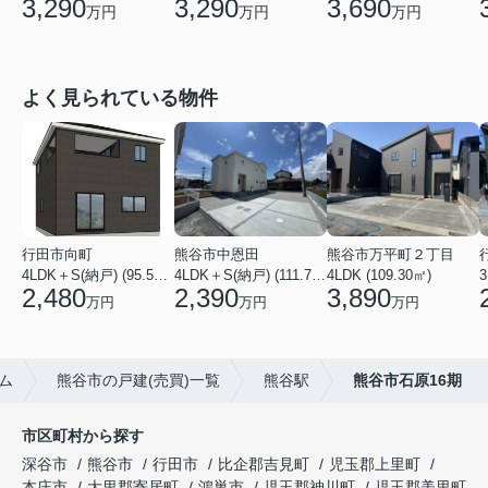
3,290
3,690
3,290
万円
万円
万円
よく見られている物件
行田市向町
熊谷市中恩田
熊谷市万平町２丁目
4LDK＋S(納戸) (95.58㎡)
4LDK＋S(納戸) (111.78㎡)
4LDK (109.30㎡)
3
2,480
2,390
3,890
万円
万円
万円
ム
熊谷市の戸建(売買)一覧
熊谷駅
熊谷市石原16期
市区町村から探す
深谷市
熊谷市
行田市
比企郡吉見町
児玉郡上里町
本庄市
大里郡寄居町
鴻巣市
児玉郡神川町
児玉郡美里町