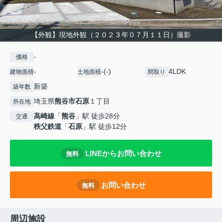
【外観】現地外観（２０２３年０７月１１日）撮影
-
価格
-
-(-)
4LDK
建物面積
土地面積
間取り
新築
築年数
埼玉県
熊谷市
石原
１丁目
所在地
高崎線
「
熊谷
」駅 徒歩28分
交通
秩父鉄道
「
石原
」駅 徒歩12分
LINEからお問い合わせ
無料
お問い合わせ
無料
周辺施設