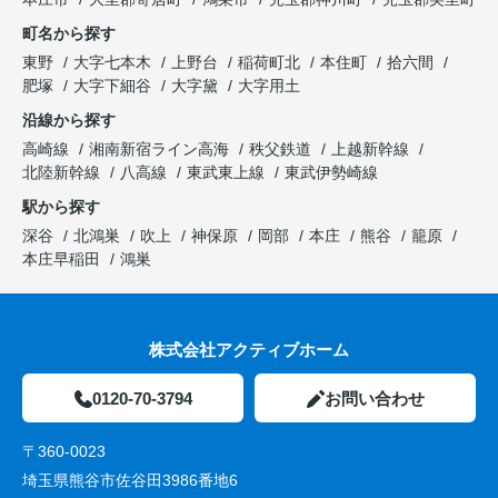
町名から探す
東野
大字七本木
上野台
稲荷町北
本住町
拾六間
肥塚
大字下細谷
大字黛
大字用土
沿線から探す
高崎線
湘南新宿ライン高海
秩父鉄道
上越新幹線
北陸新幹線
八高線
東武東上線
東武伊勢崎線
駅から探す
深谷
北鴻巣
吹上
神保原
岡部
本庄
熊谷
籠原
本庄早稲田
鴻巣
株式会社アクティブホーム
0120-70-3794
お問い合わせ
〒360-0023
埼玉県熊谷市佐谷田3986番地6