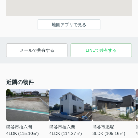
地図アプリで見る
メールで共有する
LINEで共有する
近隣の物件
熊谷市拾六間
熊谷市肥塚
熊谷市拾六間
4LDK (115.10㎡)
3LDK (105.16㎡)
4
4LDK (114.27㎡)