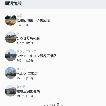
周辺施設
公園
広瀬団地第一子供広場
8ｍ（1分）
駅
ひろせ野鳥の森
674ｍ（9分）
ドラッグストア
マツモトキヨシ熊谷広瀬店
741ｍ（10分）
スーパー
ベルク 広瀬店
755ｍ（10分）
郵便局
熊谷広瀬郵便局
791ｍ（10分）
すべて見る