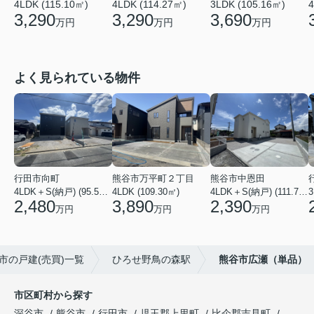
4LDK (115.10㎡)
3LDK (105.16㎡)
4
4LDK (114.27㎡)
3,290
3,690
3,290
万円
万円
万円
よく見られている物件
行田市向町
熊谷市万平町２丁目
熊谷市中恩田
4LDK＋S(納戸) (95.58㎡)
4LDK (109.30㎡)
4LDK＋S(納戸) (111.78㎡)
3
2,480
3,890
2,390
万円
万円
万円
市の戸建(売買)一覧
ひろせ野鳥の森駅
熊谷市広瀬（単品）
市区町村から探す
深谷市
熊谷市
行田市
児玉郡上里町
比企郡吉見町