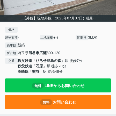
【外観】現地外観（2025年07月07日）撮影
-
価格
-
-(-)
3LDK
建物面積
土地面積
間取り
新築
築年数
埼玉県
熊谷市
広瀬
800-120
所在地
秩父鉄道
「
ひろせ野鳥の森
」駅 徒歩7分
交通
秩父鉄道
「
石原
」駅 徒歩20分
高崎線
「
熊谷
」駅 徒歩48分
LINEからお問い合わせ
無料
お問い合わせ
無料