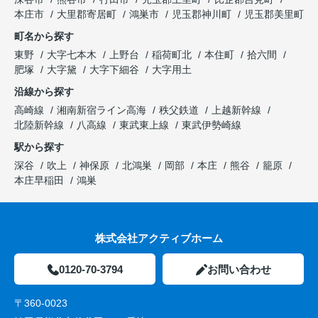
本庄市
大里郡寄居町
鴻巣市
児玉郡神川町
児玉郡美里町
町名から探す
東野
大字七本木
上野台
稲荷町北
本住町
拾六間
肥塚
大字黛
大字下細谷
大字用土
沿線から探す
高崎線
湘南新宿ライン高海
秩父鉄道
上越新幹線
北陸新幹線
八高線
東武東上線
東武伊勢崎線
駅から探す
深谷
吹上
神保原
北鴻巣
岡部
本庄
熊谷
籠原
本庄早稲田
鴻巣
株式会社アクティブホーム
0120-70-3794
お問い合わせ
〒360-0023