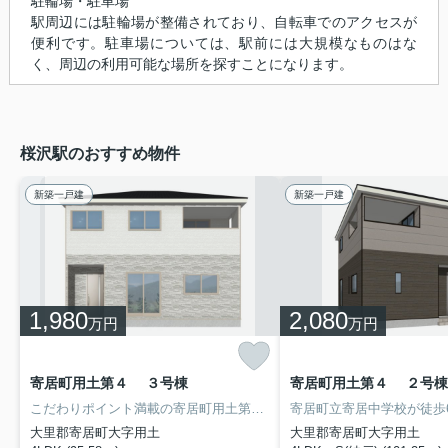
駐輪場・駐車場
駅周辺には駐輪場が整備されており、自転車でのアクセスが
便利です。駐車場については、駅前には大規模なものはな
く、周辺の利用可能な場所を探すことになります。
桜沢駅のおすすめ物件
新築一戸建
新築一戸建
1,980
2,080
万円
万円
寄居町用土第４ ３号棟
寄居町用土第４ ２号棟
こだわりポイント満載の寄居町用土第４ 。寄居町立用土小学校が通学範囲内、学校まで徒歩22分。訪問者をカメラで確認できるTVインターホン設置済み。南西向きの物件に住んでみませんか。ここからご覧下さい。大里郡寄居町には多種多様な一戸建てがございますので、マイホームの購入をお考えなら、ぜひ当社までご連絡ください。お待ちしております。
大里郡寄居町大字用土
大里郡寄居町大字用土