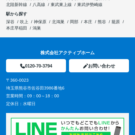
北陸新幹線
八高線
東武東上線
東武伊勢崎線
駅から探す
深谷
吹上
神保原
北鴻巣
岡部
本庄
熊谷
籠原
本庄早稲田
鴻巣
株式会社アクティブホーム
0120-70-3794
お問い合わせ
〒360-0023
埼玉県熊谷市佐谷田3986番地6
営業時間：
09：00～18：00
定休日：
水曜日