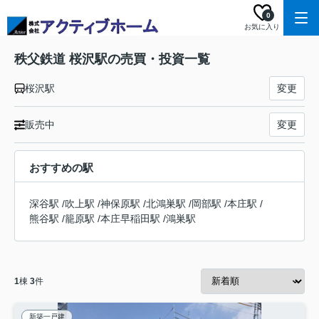
0
お気に入り
秩父鉄道 桜沢駅の売買・投資一覧
桜沢駅
変更
販売中
変更
おすすめの駅
深谷駅
/
吹上駅
/
神保原駅
/
北鴻巣駅
/
岡部駅
/
本庄駅
/
熊谷駅
/
籠原駅
/
本庄早稲田駅
/
鴻巣駅
1
棟
3
件
新築一戸建