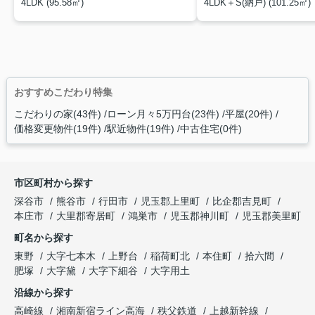
4LDK (95.58㎡)
4LDK＋S(納戸) (101.25㎡)
おすすめこだわり特集
こだわりの家(43件)
ローン月々5万円台(23件)
平屋(20件)
価格変更物件(19件)
駅近物件(19件)
中古住宅(0件)
市区町村から探す
深谷市
熊谷市
行田市
児玉郡上里町
比企郡吉見町
本庄市
大里郡寄居町
鴻巣市
児玉郡神川町
児玉郡美里町
町名から探す
東野
大字七本木
上野台
稲荷町北
本住町
拾六間
肥塚
大字黛
大字下細谷
大字用土
沿線から探す
高崎線
湘南新宿ライン高海
秩父鉄道
上越新幹線