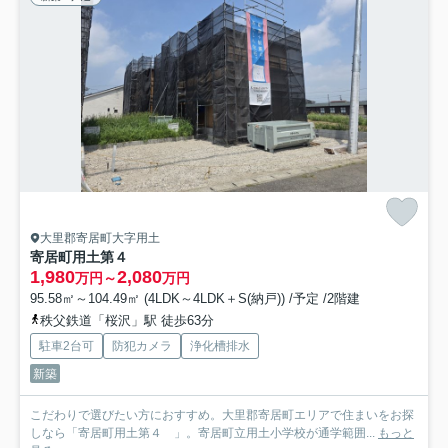
大里郡寄居町大字用土
寄居町用土第４
1,980
2,080
万円～
万円
95.58㎡～104.49㎡ (4LDK～4LDK＋S(納戸)) /予定 /2階建
秩父鉄道「桜沢」駅 徒歩63分
駐車2台可
防犯カメラ
浄化槽排水
新築
こだわりで選びたい方におすすめ。大里郡寄居町エリアで住まいをお探
しなら「寄居町用土第４ 」。寄居町立用土小学校が通学範囲...
もっと