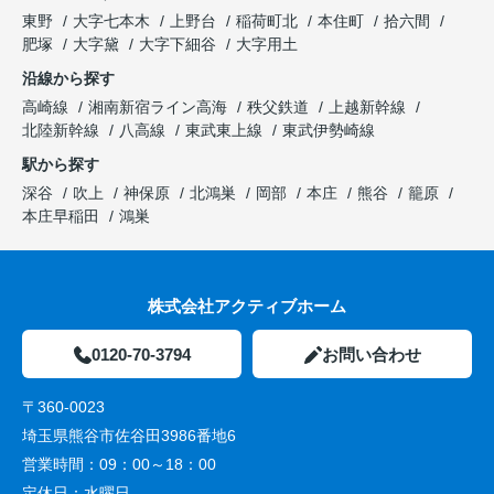
東野
大字七本木
上野台
稲荷町北
本住町
拾六間
肥塚
大字黛
大字下細谷
大字用土
沿線から探す
高崎線
湘南新宿ライン高海
秩父鉄道
上越新幹線
北陸新幹線
八高線
東武東上線
東武伊勢崎線
駅から探す
深谷
吹上
神保原
北鴻巣
岡部
本庄
熊谷
籠原
本庄早稲田
鴻巣
株式会社アクティブホーム
0120-70-3794
お問い合わせ
〒360-0023
埼玉県熊谷市佐谷田3986番地6
営業時間：
09：00～18：00
定休日：
水曜日