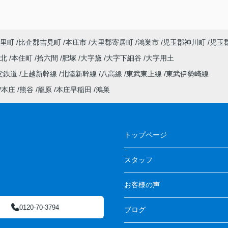
里町
比企郡吉見町
本庄市
大里郡寄居町
鴻巣市
児玉郡神川町
児玉
町北
本住町
拾六間
肥塚
大字黛
大字下細谷
大字用土
父鉄道
上越新幹線
北陸新幹線
八高線
東武東上線
東武伊勢崎線
本庄
熊谷
籠原
本庄早稲田
鴻巣
トップページ
スタッフ
お客様の声
0120-70-3794
ブログ