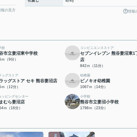
引渡し
即時
情報の見方
情報
学校
コンビニエンスストア
谷市立妻沼東中学校
セブンイレブン 熊谷妻沼東1
45ｍ（9分）
店
842ｍ（11分）
ラッグストア
幼稚園
ラッグストア セキ 熊谷妻沼店
ピノキオ幼稚園
05ｍ（12分）
1067ｍ（14分）
ョッピングセンター
小学校
まむら妻沼店
熊谷市立妻沼小学校
264ｍ（16分）
1798ｍ（23分）