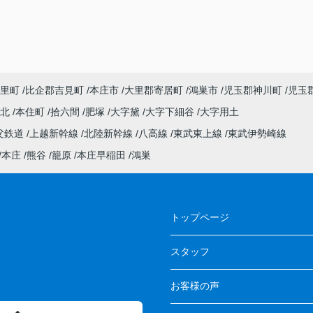
里町
比企郡吉見町
本庄市
大里郡寄居町
鴻巣市
児玉郡神川町
児玉
町北
本住町
拾六間
肥塚
大字黛
大字下細谷
大字用土
父鉄道
上越新幹線
北陸新幹線
八高線
東武東上線
東武伊勢崎線
本庄
熊谷
籠原
本庄早稲田
鴻巣
トップページ
スタッフ
お客様の声