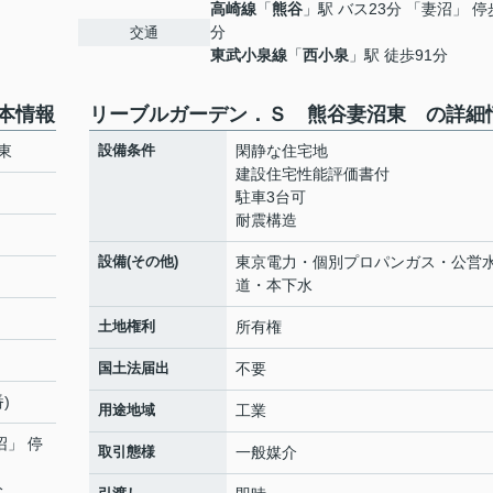
高崎線
「
熊谷
」駅 バス23分 「妻沼」 停
分
交通
東武小泉線
「
西小泉
」駅 徒歩91分
本情報
リーブルガーデン．Ｓ 熊谷妻沼東 の詳細
沼東
設備条件
閑静な住宅地
建設住宅性能評価書付
駐車3台可
耐震構造
設備(その他)
東京電力・個別プロパンガス・公営
道・本下水
土地権利
所有権
国土法届出
不要
)
用途地域
工業
沼」 停
取引態様
一般媒介
分