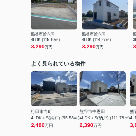
熊谷市拾六間
熊谷市拾六間
4LDK (115.10㎡)
4LDK (114.27㎡)
3
3,290
3,290
3
万円
万円
よく見られている物件
行田市向町
熊谷市中恩田
熊
4LDK＋S(納戸) (95.58㎡)
4LDK＋S(納戸) (111.78㎡)
4L
2,480
2,390
3,
万円
万円