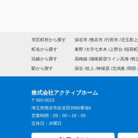
市区町村から探す
深谷市
熊谷市
行田市
児玉郡上
町名から探す
東野
大字七本木
上野台
稲荷
沿線から探す
高崎線
湘南新宿ライン高海
秩
駅から探す
深谷
吹上
神保原
北鴻巣
岡部
株式会社アクティブホーム
〒360-0023
埼玉県熊谷市佐谷田3986番地6
営業時間：
09：00～18：00
定休日：
水曜日