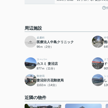
周辺施設
皮膚科
中
医療法人中島クリニック
熊
96ｍ（2分）
6
スーパー
ド
カスミ 妻沼店
ド
877ｍ（11分）
9
郵便局
シ
妻沼卯月花郵便局
し
1102ｍ（14分）
1
近隣の物件