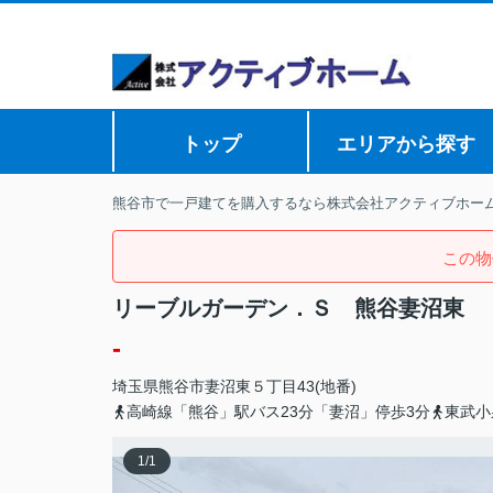
トップ
エリアから探す
熊谷市で一戸建てを購入するなら株式会社アクティブホー
この物
リーブルガーデン．Ｓ 熊谷妻沼東
-
埼玉県
熊谷市
妻沼東
５丁目43(地番)
高崎線「熊谷」駅バス23分「妻沼」停歩3分
東武小
1
/
1