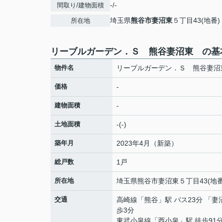
-/-
間取り/建物面積
埼玉県
熊谷市
妻沼東
５丁目43(地番)
所在地
リーブルガーデン．Ｓ 熊谷妻沼東 の基
物件名
リーブルガーデン．Ｓ 熊谷妻
価格
-
建物面積
-
土地面積
-(-)
築年月
2023年4月（新築）
総戸数
1戸
所在地
埼玉県
熊谷市
妻沼東
５丁目43(地番
交通
高崎線
「
熊谷
」駅 バス23分 「妻
歩3分
東武小泉線
「
西小泉
」駅 徒歩91