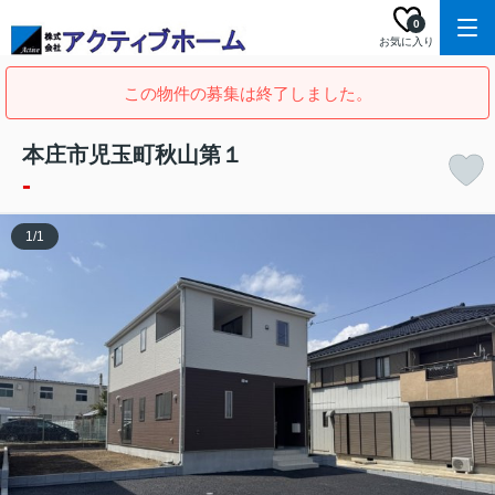
0
お気に入り
この物件の募集は終了しました。
本庄市児玉町秋山第１
-
1
/
1