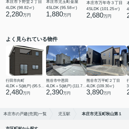
本庄市児玉町金屋
本庄市下野堂２丁目
本庄市万年寺３丁目
4SLDK (95.58㎡)
4LDK (98.82㎡)
4SLDK (101.25㎡)
4
1,880
2,280
2,680
万円
万円
万円
よく見られている物件
行田市向町
熊谷市中恩田
熊谷市万平町２丁目
4LDK＋S(納戸) (95.58㎡)
4LDK＋S(納戸) (111.78㎡)
4LDK (109.30㎡)
3
2,480
2,390
3,890
万円
万円
万円
本庄市の戸建(売買)一覧
児玉駅
本庄市児玉町秋山第１
市区町村から探す