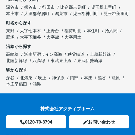
深谷市
熊谷市
行田市
比企郡吉見町
児玉郡上里町
本庄市
大里郡寄居町
鴻巣市
児玉郡神川町
児玉郡美里町
町名から探す
東野
大字七本木
上野台
稲荷町北
本住町
拾六間
肥塚
大字下細谷
大字黛
大字用土
沿線から探す
高崎線
湘南新宿ライン高海
秩父鉄道
上越新幹線
北陸新幹線
八高線
東武東上線
東武伊勢崎線
駅から探す
深谷
北鴻巣
吹上
神保原
岡部
本庄
熊谷
籠原
本庄早稲田
鴻巣
株式会社アクティブホーム
0120-70-3794
お問い合わせ