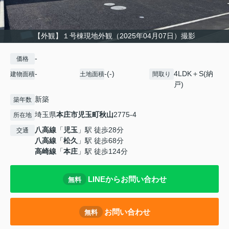
【外観】１号棟現地外観（2025年04月07日）撮影
-
価格
-
-(-)
4LDK＋S(納
建物面積
土地面積
間取り
戸)
新築
築年数
埼玉県
本庄市
児玉町秋山
2775-4
所在地
八高線
「
児玉
」駅 徒歩28分
交通
八高線
「
松久
」駅 徒歩68分
高崎線
「
本庄
」駅 徒歩124分
LINEからお問い合わせ
無料
お問い合わせ
無料