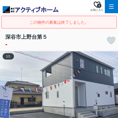
0
お気に入り
この物件の募集は終了しました。
深谷市上野台第５
-
1
/
1