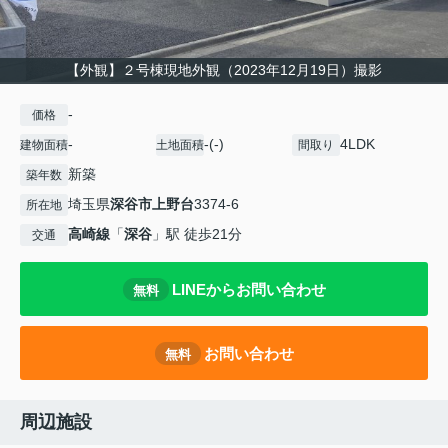
【外観】２号棟現地外観（2023年12月19日）撮影
-
価格
-
-(-)
4LDK
建物面積
土地面積
間取り
新築
築年数
埼玉県
深谷市
上野台
3374-6
所在地
高崎線
「
深谷
」駅 徒歩21分
交通
LINEからお問い合わせ
無料
お問い合わせ
無料
周辺施設