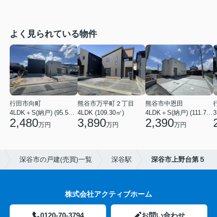
よく見られている物件
行田市向町
熊谷市万平町２丁目
熊谷市中恩田
4LDK＋S(納戸) (95.58㎡)
4LDK (109.30㎡)
4LDK＋S(納戸) (111.78㎡)
3
2,480
3,890
2,390
万円
万円
万円
深谷市の戸建(売買)一覧
深谷駅
深谷市上野台第５
株式会社アクティブホーム
0120-70-3794
お問い合わせ