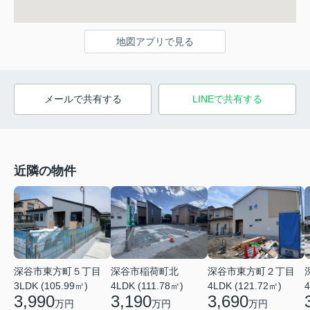
地図アプリで見る
メールで共有する
LINEで共有する
近隣の物件
深谷市東方町５丁目
深谷市東方町２丁目
深谷市稲荷町北
3LDK (105.99㎡)
4LDK (121.72㎡)
4
4LDK (111.78㎡)
3,990
3,690
3,190
万円
万円
万円