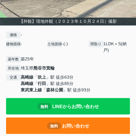
【外観】現地外観（２０２３年１０月２４日）撮影
-
価格
-
-(-)
1LDK＋S(納
建物面積
土地面積
間取り
戸)
築25年
築年数
埼玉県
熊谷市
箕輪
所在地
高崎線
「
吹上
」駅 徒歩63分
交通
高崎線
「
行田
」駅 徒歩85分
東武東上線
「
森林公園
」駅 徒歩93分
LINEからお問い合わせ
無料
お問い合わせ
無料