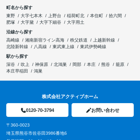
町名から探す
東野
大字七本木
上野台
稲荷町北
本住町
拾六間
肥塚
大字黛
大字下細谷
大字用土
沿線から探す
高崎線
湘南新宿ライン高海
秩父鉄道
上越新幹線
北陸新幹線
八高線
東武東上線
東武伊勢崎線
駅から探す
深谷
吹上
神保原
北鴻巣
岡部
本庄
熊谷
籠原
本庄早稲田
鴻巣
株式会社アクティブホーム
0120-70-3794
お問い合わせ
〒360-0023
埼玉県熊谷市佐谷田3986番地6