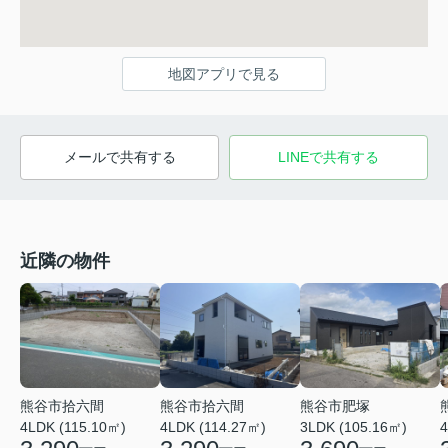
地図アプリで見る
メールで共有する
LINEで共有する
近隣の物件
熊谷市拾六間
熊谷市肥塚
熊谷市拾六間
4LDK (115.10㎡)
3LDK (105.16㎡)
4
4LDK (114.27㎡)