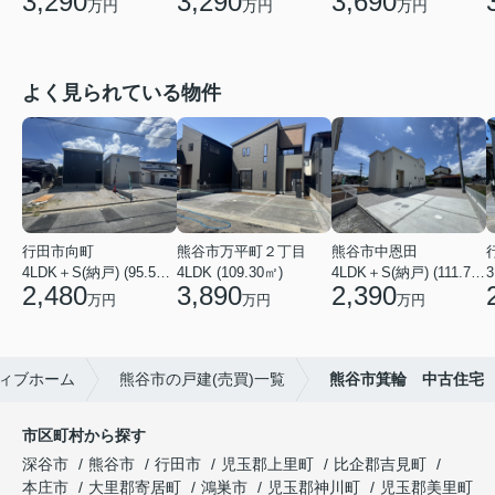
3,290
3,690
3,290
万円
万円
万円
よく見られている物件
行田市向町
熊谷市万平町２丁目
熊谷市中恩田
4LDK＋S(納戸) (95.58㎡)
4LDK (109.30㎡)
4LDK＋S(納戸) (111.78㎡)
3
2,480
3,890
2,390
万円
万円
万円
ィブホーム
熊谷市の戸建(売買)一覧
熊谷市箕輪 中古住宅
市区町村から探す
深谷市
熊谷市
行田市
児玉郡上里町
比企郡吉見町
本庄市
大里郡寄居町
鴻巣市
児玉郡神川町
児玉郡美里町