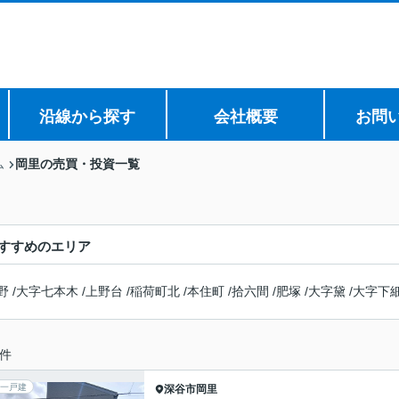
沿線から探す
会社概要
お問
岡里の売買・投資一覧
ム
すすめのエリア
野
/
大字七本木
/
上野台
/
稲荷町北
/
本住町
/
拾六間
/
肥塚
/
大字黛
/
大字下
件
一戸建
深谷市
岡里