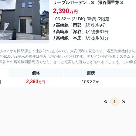
リーブルガーデン．S 深谷岡里第３
2,390
万円
106.82㎡ (3LDK) /新築 /2階建
高崎線
「
岡部
」駅 徒歩9分
高崎線
「
深谷
」駅 徒歩61分
高崎線
「
本庄
」駅 徒歩81分
リのアオキ岡部店まで徒歩2分にあるので、大変便利で安心です。浴室乾燥機付き
面積106.82平米の物件は住み心地が良いと評判です。デザイン性のあるシステム
深谷市の高崎線岡部周辺でなら、きっと充実した暮らしが送れるでしょう。この機
価格
面積
2,390
106.82㎡
万円
1