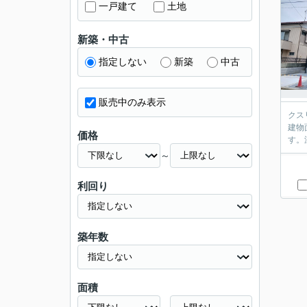
一戸建て
土地
新築・中古
指定しない
新築
中古
販売中のみ表示
クス
建物
価格
す。
～
利回り
築年数
面積