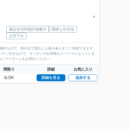
建設住宅性能評価書付
閑静な住宅地
公共下水
の物件なので、雨の日で濡れた上着や傘もすぐに乾燥できます。
キッチン付きなので、キッチンがお洒落なスペースになっていま
会にマイホームをお求めください。
間取り
詳細
お気に入り
3LDK
詳細を見る
追加する