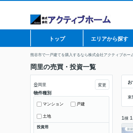
トップ
エリアから探す
熊谷市で一戸建てを購入するなら株式会社アクティブホー
岡里の売買・投資一覧
お
岡里
変更
物件種別
東
マンション
戸建
土地
1
1
棟
投資用
新築