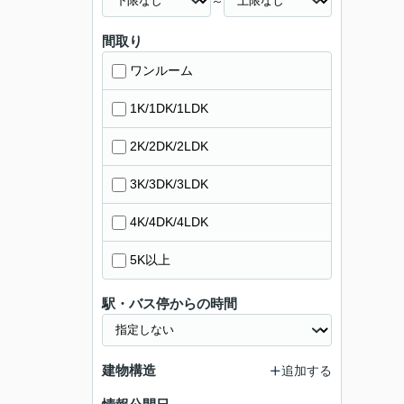
～
間取り
ワンルーム
1K/1DK/1LDK
2K/2DK/2LDK
3K/3DK/3LDK
4K/4DK/4LDK
5K以上
駅・バス停からの時間
建物構造
追加する