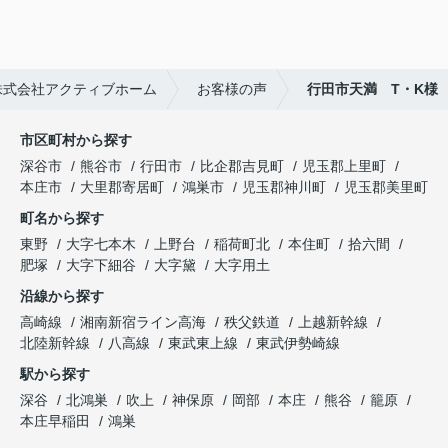
株式会社アクティブホーム
お客様の声
行田市天満 T・K様
市区町村から探す
深谷市
熊谷市
行田市
比企郡吉見町
児玉郡上里町
本庄市
大里郡寄居町
鴻巣市
児玉郡神川町
児玉郡美里町
町名から探す
東野
大字七本木
上野台
稲荷町北
本住町
拾六間
肥塚
大字下細谷
大字黛
大字用土
沿線から探す
高崎線
湘南新宿ライン高海
秩父鉄道
上越新幹線
北陸新幹線
八高線
東武東上線
東武伊勢崎線
駅から探す
深谷
北鴻巣
吹上
神保原
岡部
本庄
熊谷
籠原
本庄早稲田
鴻巣