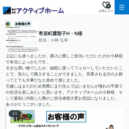
0
お気に入り
寄居町露梨子H・N様
担当：小林 弘幸
上記にも述べましたが、購入に際しご担当いただいたのが小林様
で本当によっかたです。
大きな買い物でしたが、細部に渡ってフォローしていただいたこ
とで、安心して購入することができました。営業される方の人柄
ってとても大事だなと改めて感じました。
引越しはまだのため実際にまだ住んではいませんが憧れの平屋で
の生活を楽しみたいと思います。アクティブホームの小林様、そ
して最初に内覧した際のご担当者様大変お世話になりました。
ありがとうございました。
1
/
1