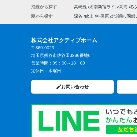
沿線から探す
高崎線
湘南新宿ライン高海
秩
駅から探す
深谷
吹上
神保原
北鴻巣
岡部
株式会社アクティブホーム
〒360-0023
埼玉県熊谷市佐谷田3986番地6
営業時間：
09：00～18：00
定休日：
水曜日
お問い合わせ