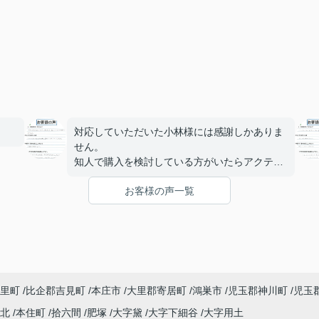
対応していただいた小林様には感謝しかありま
せん。
知人で購入を検討している方がいたらアクティ
ブホーム様をオススメしたいと思います。
お客様の声一覧
里町
比企郡吉見町
本庄市
大里郡寄居町
鴻巣市
児玉郡神川町
児玉
町北
本住町
拾六間
肥塚
大字黛
大字下細谷
大字用土