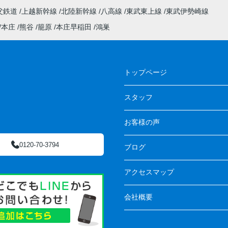
父鉄道
上越新幹線
北陸新幹線
八高線
東武東上線
東武伊勢崎線
本庄
熊谷
籠原
本庄早稲田
鴻巣
トップページ
スタッフ
お客様の声
0120-70-3794
ブログ
アクセスマップ
会社概要