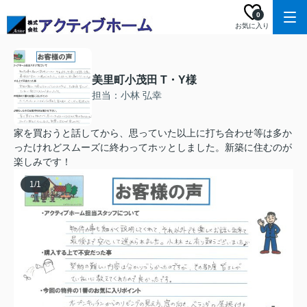
0
お気に入り
美里町小茂田 T・Y様
担当：小林 弘幸
家を買おうと話してから、思っていた以上に打ち合わせ等は多か
ったけれどスムーズに終わってホッとしました。新築に住むのが
楽しみです！
1
/
1