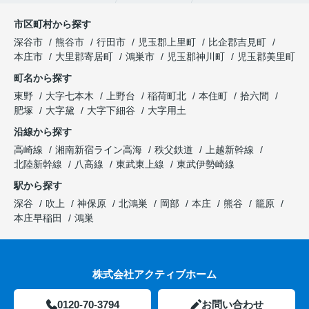
市区町村から探す
深谷市
熊谷市
行田市
児玉郡上里町
比企郡吉見町
本庄市
大里郡寄居町
鴻巣市
児玉郡神川町
児玉郡美里町
町名から探す
東野
大字七本木
上野台
稲荷町北
本住町
拾六間
肥塚
大字黛
大字下細谷
大字用土
沿線から探す
高崎線
湘南新宿ライン高海
秩父鉄道
上越新幹線
北陸新幹線
八高線
東武東上線
東武伊勢崎線
駅から探す
深谷
吹上
神保原
北鴻巣
岡部
本庄
熊谷
籠原
本庄早稲田
鴻巣
株式会社アクティブホーム
0120-70-3794
お問い合わせ