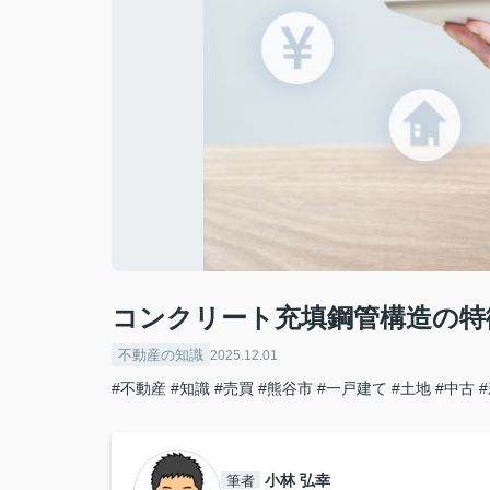
コンクリート充填鋼管構造の特
不動産の知識
2025.12.01
#不動産
#知識
#売買
#熊谷市
#一戸建て
#土地
#中古
小林 弘幸
筆者