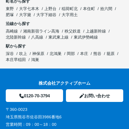
町名から探す
東野
大字七本木
上野台
稲荷町北
本住町
拾六間
肥塚
大字黛
大字下細谷
大字用土
沿線から探す
高崎線
湘南新宿ライン高海
秩父鉄道
上越新幹線
北陸新幹線
八高線
東武東上線
東武伊勢崎線
駅から探す
深谷
吹上
神保原
北鴻巣
岡部
本庄
熊谷
籠原
本庄早稲田
鴻巣
株式会社アクティブホーム
0120-70-3794
お問い合わせ
〒360-0023
埼玉県熊谷市佐谷田3986番地6
営業時間：
09：00～18：00