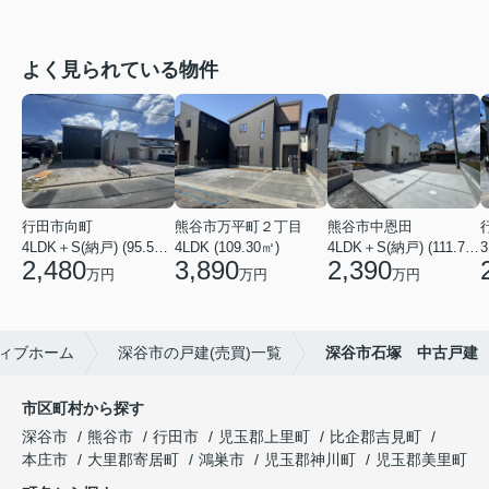
よく見られている物件
行田市向町
熊谷市万平町２丁目
熊谷市中恩田
4LDK＋S(納戸) (95.58㎡)
4LDK (109.30㎡)
4LDK＋S(納戸) (111.78㎡)
3
2,480
3,890
2,390
万円
万円
万円
ィブホーム
深谷市の戸建(売買)一覧
深谷市石塚 中古戸建
市区町村から探す
深谷市
熊谷市
行田市
児玉郡上里町
比企郡吉見町
本庄市
大里郡寄居町
鴻巣市
児玉郡神川町
児玉郡美里町