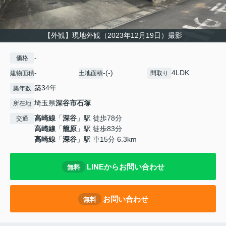
【外観】現地外観（2023年12月19日）撮影
-
価格
-
-(-)
4LDK
建物面積
土地面積
間取り
築34年
築年数
埼玉県
深谷市
石塚
所在地
高崎線
「
深谷
」駅 徒歩78分
交通
高崎線
「
籠原
」駅 徒歩83分
高崎線
「
深谷
」駅 車15分 6.3km
LINEからお問い合わせ
無料
お問い合わせ
無料