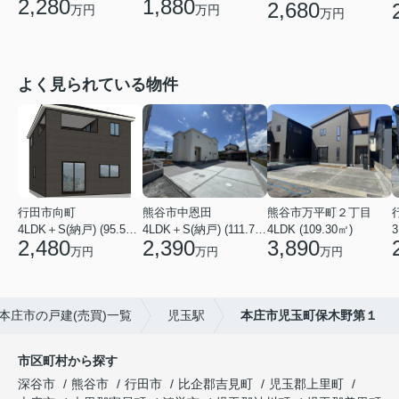
1,880
2,280
2,680
万円
万円
万円
よく見られている物件
行田市向町
熊谷市中恩田
熊谷市万平町２丁目
4LDK＋S(納戸) (95.58㎡)
4LDK＋S(納戸) (111.78㎡)
4LDK (109.30㎡)
3
2,480
2,390
3,890
万円
万円
万円
本庄市の戸建(売買)一覧
児玉駅
本庄市児玉町保木野第１
市区町村から探す
深谷市
熊谷市
行田市
比企郡吉見町
児玉郡上里町