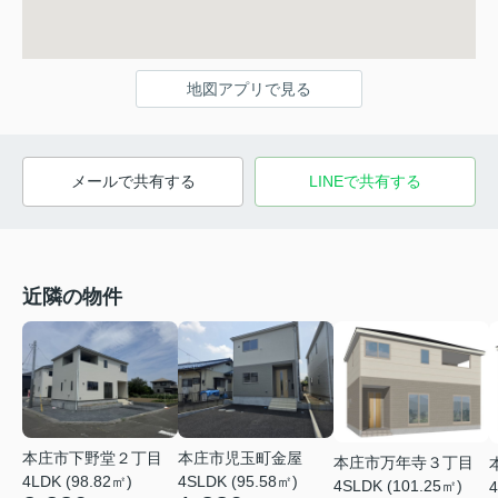
地図アプリで見る
メールで共有する
LINEで共有する
近隣の物件
本庄市児玉町金屋
本庄市下野堂２丁目
本庄市万年寺３丁目
4SLDK (95.58㎡)
4LDK (98.82㎡)
4SLDK (101.25㎡)
4