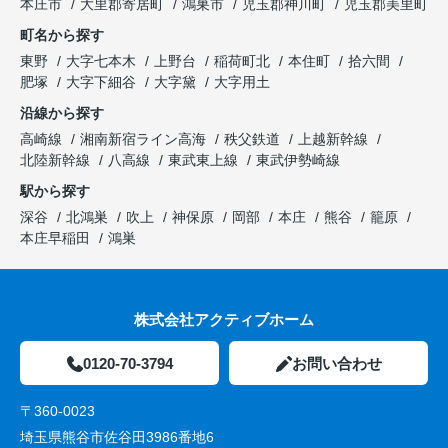
本庄市
大里郡寄居町
鴻巣市
児玉郡神川町
児玉郡美里町
町名から探す
東野
大字七本木
上野台
稲荷町北
本住町
拾六間
肥塚
大字下細谷
大字黛
大字用土
沿線から探す
高崎線
湘南新宿ライン高海
秩父鉄道
上越新幹線
北陸新幹線
八高線
東武東上線
東武伊勢崎線
駅から探す
深谷
北鴻巣
吹上
神保原
岡部
本庄
熊谷
籠原
本庄早稲田
鴻巣
株式会社アクティブホーム
0120-70-3794
お問い合わせ
〒360-0023
埼玉県熊谷市佐谷田3986番地6