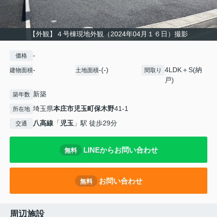
【外観】４号棟現地外観（2024年04月１６日）撮影
-
価格
-
-(-)
4LDK＋S(納
建物面積
土地面積
間取り
戸)
新築
築年数
埼玉県
本庄市
児玉町保木野
41-1
所在地
八高線
「
児玉
」駅 徒歩29分
交通
LINEからお問い合わせ
無料
お問い合わせ
無料
周辺施設