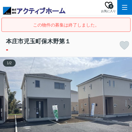
0
お気に入り
この物件の募集は終了しました。
本庄市児玉町保木野第１
-
1
/
2