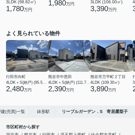
1,980
3LDK (98.82㎡)
3LDK (106.00㎡)
4
万円
1,780
3,390
万円
万円
よく見られている物件
行田市向町
熊谷市中恩田
熊谷市万平町２丁目
4LDK＋S(納戸) (95.58㎡)
4LDK＋S(納戸) (111.78㎡)
4LDK (109.30㎡)
3
2,480
2,390
3,890
万円
万円
万円
建(売買)一覧
鉢形駅
リーブルガーデン．S 寄居露梨子
市区町村から探す
深谷市
熊谷市
行田市
児玉郡上里町
比企郡吉見町