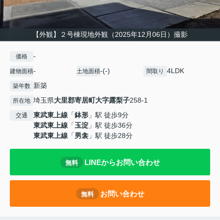
【外観】２号棟現地外観（2025年12月06日）撮影
-
価格
-
-(-)
4LDK
建物面積
土地面積
間取り
新築
築年数
埼玉県
大里郡寄居町
大字露梨子
258-1
所在地
東武東上線
「
鉢形
」駅 徒歩9分
交通
東武東上線
「
玉淀
」駅 徒歩36分
東武東上線
「
男衾
」駅 徒歩28分
LINEからお問い合わせ
無料
お問い合わせ
無料