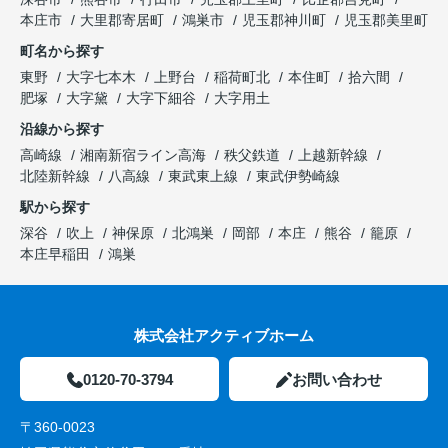
本庄市
大里郡寄居町
鴻巣市
児玉郡神川町
児玉郡美里町
町名から探す
東野
大字七本木
上野台
稲荷町北
本住町
拾六間
肥塚
大字黛
大字下細谷
大字用土
沿線から探す
高崎線
湘南新宿ライン高海
秩父鉄道
上越新幹線
北陸新幹線
八高線
東武東上線
東武伊勢崎線
駅から探す
深谷
吹上
神保原
北鴻巣
岡部
本庄
熊谷
籠原
本庄早稲田
鴻巣
株式会社アクティブホーム
0120-70-3794
お問い合わせ
〒360-0023