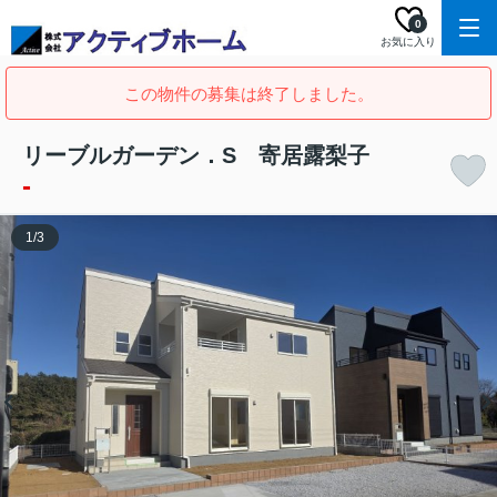
0
お気に入り
この物件の募集は終了しました。
リーブルガーデン．S 寄居露梨子
-
1
/
3