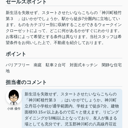
セールスポイント
新生活を失敗せず、スタートさせたいならこちらの「神川町植竹
第３ 」はいかがでしょうか。駅から徒歩7分圏内に立地してい
ます。ものをカテゴリー別に収納することができるウォークイン
クローゼットによって、どこに何があるかがすぐにわかります。
お客様によって希望とする条件は異なります。当社スタッフは希
望条件をお伺いした上で、不動産を紹介しております。
ポイント
バリアフリー
南庭
駐車２台可
対面式キッチン
閑静な住宅
地
担当者のコメント
新生活を失敗せず、スタートさせたいならこちらの
「神川町植竹第３ 」はいかがでしょうか。神川町
立丹荘小学校が通学範囲内、学校まで徒歩7分。建物
小林 優作
面積93.15㎡以上あるので広々と使えます。リビング
ダイニングが18帖以上となっており、友人が集まる
場としても充分です。児玉郡神川町の八高線丹荘近