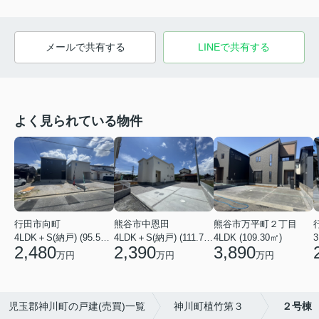
メールで共有する
LINEで共有する
よく見られている物件
行田市向町
熊谷市中恩田
熊谷市万平町２丁目
3
4LDK＋S(納戸) (95.58㎡)
4LDK＋S(納戸) (111.78㎡)
4LDK (109.30㎡)
2,480
2,390
3,890
万円
万円
万円
児玉郡神川町の戸建(売買)一覧
神川町植竹第３
２号棟