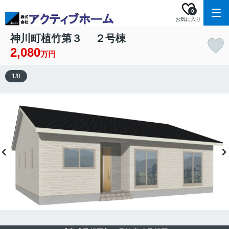
0
お気に入り
神川町植竹第３ ２号棟
2,080
万円
1
/
8