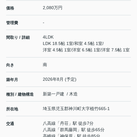
2,080万円
価格
-
管理費
4LDK
間取り / 詳細
LDK 18.5帖 1室
/
和室 4.5帖 1室
/
洋室 4.5帖 1室
/
洋室 6.5帖 1室
/
洋室 7.5帖 1室
南
向き
2026年8月 (予定)
築年月
新築一戸建 / 木造
種別 / 建物構造
埼玉県
児玉郡神川町
大字植竹
665-1
所在地
八高線
「
丹荘
」駅 徒歩7分
交通
八高線
「
群馬藤岡
」駅 徒歩65分
高崎線
「
神保原
」駅 徒歩85分