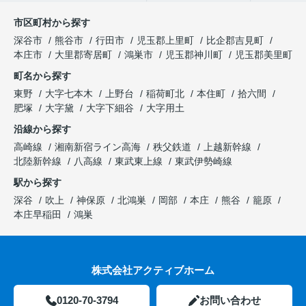
市区町村から探す
深谷市
熊谷市
行田市
児玉郡上里町
比企郡吉見町
本庄市
大里郡寄居町
鴻巣市
児玉郡神川町
児玉郡美里町
町名から探す
東野
大字七本木
上野台
稲荷町北
本住町
拾六間
肥塚
大字黛
大字下細谷
大字用土
沿線から探す
高崎線
湘南新宿ライン高海
秩父鉄道
上越新幹線
北陸新幹線
八高線
東武東上線
東武伊勢崎線
駅から探す
深谷
吹上
神保原
北鴻巣
岡部
本庄
熊谷
籠原
本庄早稲田
鴻巣
株式会社アクティブホーム
0120-70-3794
お問い合わせ