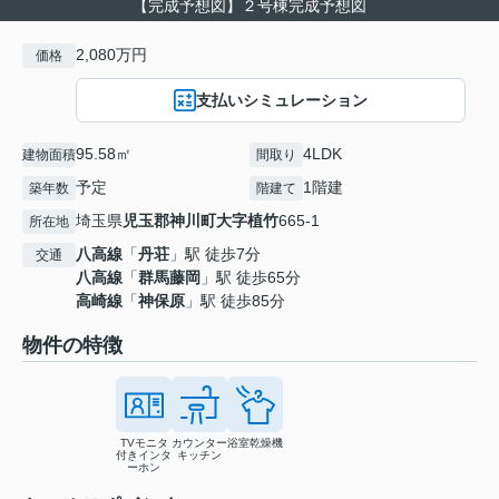
【完成予想図】２号棟完成予想図
2,080万円
価格
支払いシミュレーション
95.58㎡
4LDK
建物面積
間取り
予定
1階建
築年数
階建て
埼玉県
児玉郡神川町
大字植竹
665-1
所在地
八高線
「
丹荘
」駅 徒歩7分
交通
八高線
「
群馬藤岡
」駅 徒歩65分
高崎線
「
神保原
」駅 徒歩85分
物件の特徴
TVモニタ
カウンター
浴室乾燥機
付きインタ
キッチン
ーホン