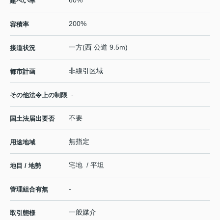
60%
建ぺい率
200%
容積率
一方(西 公道 9.5m)
接道状況
非線引区域
都市計画
-
その他法令上の制限
不要
国土法届出要否
無指定
用途地域
宅地 / 平坦
地目 / 地勢
-
管理組合有無
一般媒介
取引態様