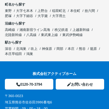
町名から探す
東野
大字七本木
上野台
稲荷町北
本住町
拾六間
肥塚
大字下細谷
大字黛
大字用土
沿線から探す
高崎線
湘南新宿ライン高海
秩父鉄道
上越新幹線
北陸新幹線
八高線
東武東上線
東武伊勢崎線
駅から探す
深谷
北鴻巣
吹上
神保原
岡部
本庄
熊谷
籠原
本庄早稲田
鴻巣
株式会社アクティブホーム
0120-70-3794
お問い合わせ
〒360-0023
埼玉県熊谷市佐谷田3986番地6
営業時間：
09：00～18：00