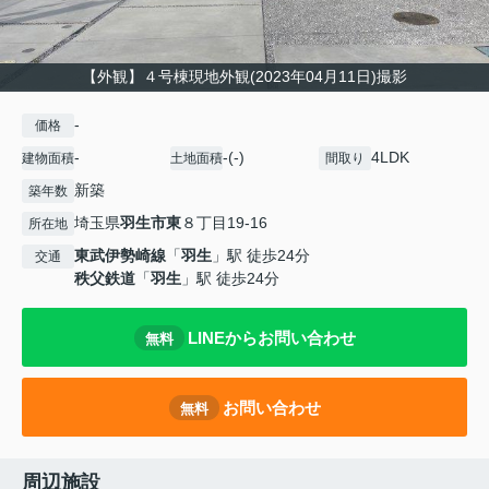
【外観】４号棟現地外観(2023年04月11日)撮影
-
価格
-
-(-)
4LDK
建物面積
土地面積
間取り
新築
築年数
埼玉県
羽生市
東
８丁目19-16
所在地
東武伊勢崎線
「
羽生
」駅 徒歩24分
交通
秩父鉄道
「
羽生
」駅 徒歩24分
LINEからお問い合わせ
無料
お問い合わせ
無料
周辺施設