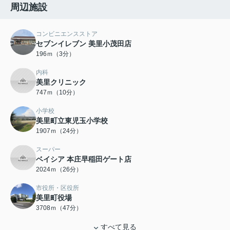
周辺施設
コンビニエンスストア
セブンイレブン 美里小茂田店
196ｍ（3分）
内科
美里クリニック
747ｍ（10分）
小学校
美里町立東児玉小学校
1907ｍ（24分）
スーパー
ベイシア 本庄早稲田ゲート店
2024ｍ（26分）
市役所・区役所
美里町役場
3708ｍ（47分）
すべて見る