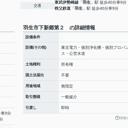
東武伊勢崎線
「
羽生
」駅 徒歩40分車9分
交通
秩父鉄道
「
羽生
」駅 徒歩40分車9分
羽生市下新郷第２ の詳細情報
設備条件
設備(その他)
東京電力・個別浄化槽・個別プロパ
ス・公営水道
土地権利
所有権
国土法届出
不要
用途地域
無指定
取引態様
一般媒介
引渡し
即時
分車9分
情報
分