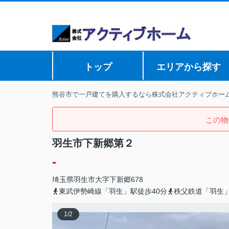
トップ
エリアから探す
熊谷市で一戸建てを購入するなら株式会社アクティブホー
この物
羽生市下新郷第２
-
埼玉県
羽生市
大字下新郷
678
東武伊勢崎線「羽生」駅徒歩40分
秩父鉄道「羽生」
1
/
2