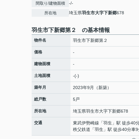
-/-
間取り/建物面積
埼玉県
羽生市
大字下新郷
678
所在地
羽生市下新郷第２ の基本情報
物件名
羽生市下新郷第２
価格
-
建物面積
-
土地面積
-(-)
築年月
2023年9月（新築）
総戸数
5戸
所在地
埼玉県
羽生市
大字下新郷
678
交通
東武伊勢崎線
「
羽生
」駅 徒歩40
秩父鉄道
「
羽生
」駅 徒歩40分車9