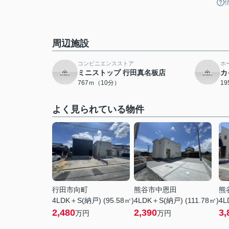
周辺施設
コンビニエンスストア
ホ
ミニストップ 行田真名板店
カ
767ｍ（10分）
1
よく見られている物件
行田市向町
熊谷市中恩田
熊
4LDK＋S(納戸) (95.58㎡)
4LDK＋S(納戸) (111.78㎡)
4L
2,480
2,390
3,
万円
万円