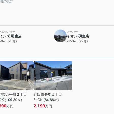
情報の見方
ームセンター
スーパー
インズ 羽生店
イオン 羽生店
959ｍ（25分）
2253ｍ（29分）
谷市万平町２丁目
行田市矢場１丁目
DK (109.30㎡)
3LDK (84.88㎡)
890
2,199
万円
万円