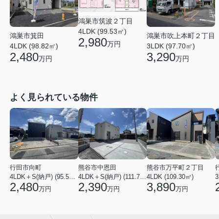
鴻巣市筑波２丁目
4LDK (99.53㎡)
鴻巣市箕田
鴻巣市吹上本町２丁目
2,980
万円
4LDK (98.82㎡)
3LDK (97.70㎡)
2,480
3,290
万円
万円
よく見られている物件
行田市向町
熊谷市中恩田
熊谷市万平町２丁目
4LDK＋S(納戸) (95.58㎡)
4LDK＋S(納戸) (111.78㎡)
4LDK (109.30㎡)
3
2,480
2,390
3,890
万円
万円
万円