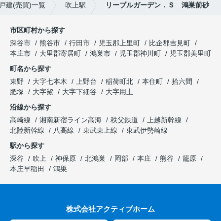
戸建(売買)一覧
吹上駅
リーブルガーデン．Ｓ 鴻巣前砂
市区町村から探す
深谷市
熊谷市
行田市
児玉郡上里町
比企郡吉見町
本庄市
大里郡寄居町
鴻巣市
児玉郡神川町
児玉郡美里町
町名から探す
東野
大字七本木
上野台
稲荷町北
本住町
拾六間
肥塚
大字黛
大字下細谷
大字用土
沿線から探す
高崎線
湘南新宿ライン高海
秩父鉄道
上越新幹線
北陸新幹線
八高線
東武東上線
東武伊勢崎線
駅から探す
深谷
吹上
神保原
北鴻巣
岡部
本庄
熊谷
籠原
本庄早稲田
鴻巣
株式会社アクティブホーム