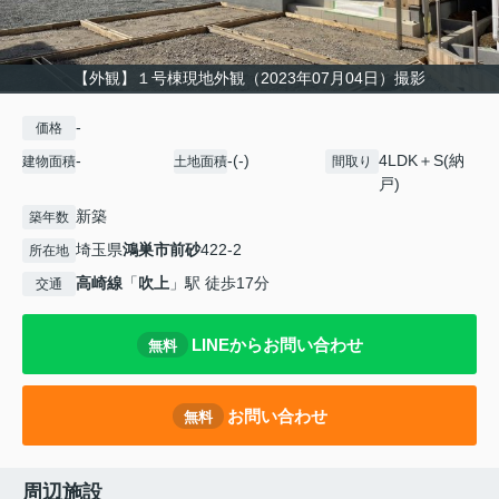
【外観】１号棟現地外観（2023年07月04日）撮影
-
価格
-
-(-)
4LDK＋S(納
建物面積
土地面積
間取り
戸)
新築
築年数
埼玉県
鴻巣市
前砂
422-2
所在地
高崎線
「
吹上
」駅 徒歩17分
交通
LINEからお問い合わせ
無料
お問い合わせ
無料
周辺施設