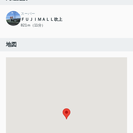
スーパー
ＦＵＪＩＭＡＬＬ吹上
821ｍ（11分）
地図