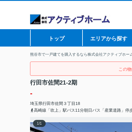
トップ
エリアから探す
熊谷市で一戸建てを購入するなら株式会社アクティブホー
この物
行田市佐間21-2期
-
埼玉県
行田市
佐間
３丁目18
高崎線「吹上」駅バス11分朝日バス「産業道路」停
1
/
1