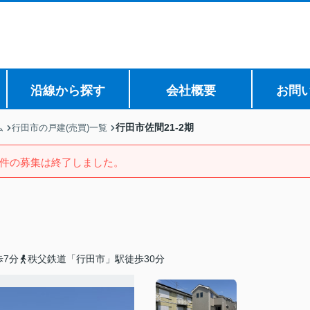
沿線から探す
会社概要
お問
行田市佐間21-2期
ム
行田市の戸建(売買)一覧
件の募集は終了しました。
歩7分
秩父鉄道「行田市」駅徒歩30分