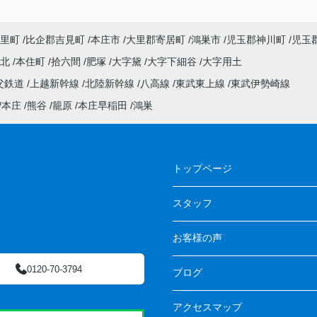
里町
比企郡吉見町
本庄市
大里郡寄居町
鴻巣市
児玉郡神川町
児玉
町北
本住町
拾六間
肥塚
大字黛
大字下細谷
大字用土
父鉄道
上越新幹線
北陸新幹線
八高線
東武東上線
東武伊勢崎線
本庄
熊谷
籠原
本庄早稲田
鴻巣
トップページ
スタッフ
お客様の声
0120-70-3794
ブログ
アクセスマップ