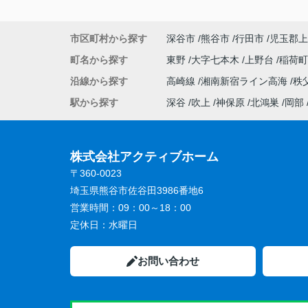
市区町村から探す
深谷市
熊谷市
行田市
児玉郡上
町名から探す
東野
大字七本木
上野台
稲荷
沿線から探す
高崎線
湘南新宿ライン高海
秩
駅から探す
深谷
吹上
神保原
北鴻巣
岡部
株式会社アクティブホーム
〒360-0023
埼玉県熊谷市佐谷田3986番地6
営業時間：
09：00～18：00
定休日：
水曜日
お問い合わせ