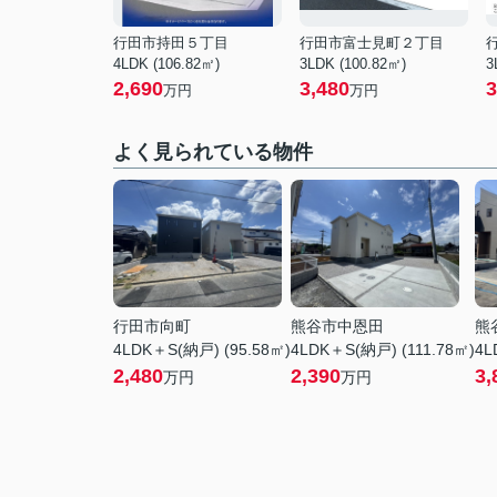
行田市持田５丁目
行田市富士見町２丁目
4LDK (106.82㎡)
3LDK (100.82㎡)
3
2,690
3,480
3
万円
万円
よく見られている物件
行田市向町
熊谷市中恩田
熊
4LDK＋S(納戸) (95.58㎡)
4LDK＋S(納戸) (111.78㎡)
4L
2,480
2,390
3,
万円
万円