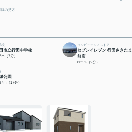
情報の見方
学校
コンビニエンスストア
田市立行田中学校
セブンイレブン 行田さきた
87ｍ（7分）
前店
665ｍ（9分）
園
城公園
287ｍ（17分）