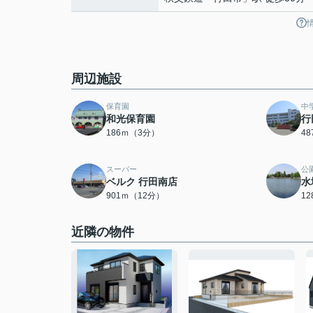
周辺施設
保育園
中
和光保育園
行
186ｍ（3分）
4
スーパー
公
ベルク 行田南店
水
901ｍ（12分）
1
近隣の物件