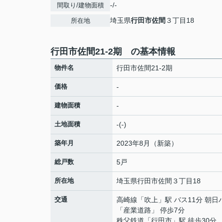
-/-
間取り/建物面積
埼玉県
行田市
佐間
３丁目18
所在地
行田市佐間21-2期 の基本情報
物件名
行田市佐間21-2期
価格
-
建物面積
-
土地面積
-(-)
築年月
2023年8月（新築）
総戸数
5戸
所在地
埼玉県
行田市
佐間
３丁目18
交通
高崎線
「
吹上
」駅 バス11分 朝日
「産業道路」 停歩7分
秩父鉄道
「
行田市
」駅 徒歩30分