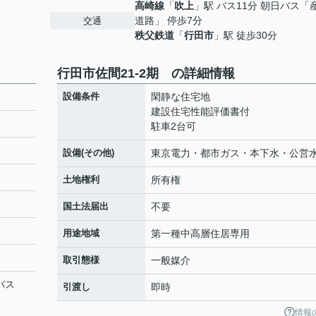
高崎線
「
吹上
」駅 バス11分 朝日バス「
道路」 停歩7分
交通
秩父鉄道
「
行田市
」駅 徒歩30分
行田市佐間21-2期 の詳細情報
設備条件
閑静な住宅地
建設住宅性能評価書付
駐車2台可
設備(その他)
東京電力・都市ガス・本下水・公営
土地権利
所有権
国土法届出
不要
用途地域
第一種中高層住居専用
取引態様
一般媒介
バス
引渡し
即時
情報