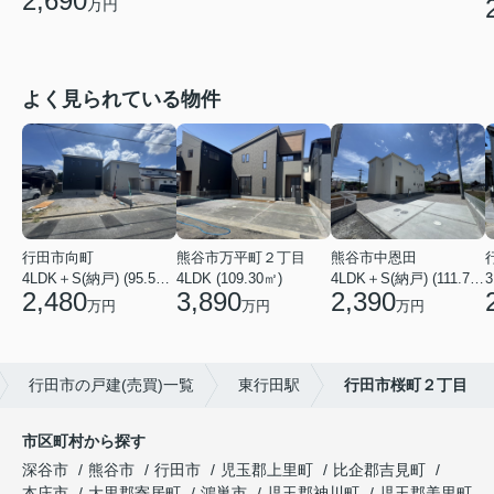
2,690
万円
よく見られている物件
行田市向町
熊谷市万平町２丁目
熊谷市中恩田
4LDK＋S(納戸) (95.58㎡)
4LDK (109.30㎡)
4LDK＋S(納戸) (111.78㎡)
3
2,480
3,890
2,390
万円
万円
万円
行田市の戸建(売買)一覧
東行田駅
行田市桜町２丁目
市区町村から探す
深谷市
熊谷市
行田市
児玉郡上里町
比企郡吉見町
本庄市
大里郡寄居町
鴻巣市
児玉郡神川町
児玉郡美里町