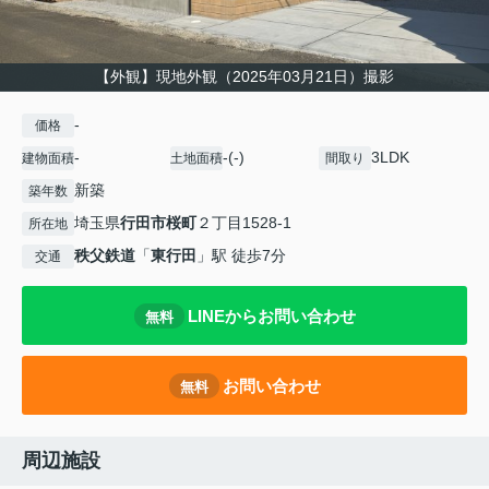
【外観】現地外観（2025年03月21日）撮影
-
価格
-
-(-)
3LDK
建物面積
土地面積
間取り
新築
築年数
埼玉県
行田市
桜町
２丁目1528-1
所在地
秩父鉄道
「
東行田
」駅 徒歩7分
交通
LINEからお問い合わせ
無料
お問い合わせ
無料
周辺施設