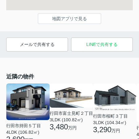
地図アプリで見る
メールで共有する
LINEで共有する
近隣の物件
行田市富士見町２丁目
行田市桜町３丁目
3LDK (100.82㎡)
3LDK (104.34㎡)
3,480
行田市持田５丁目
3,290
万円
万円
4LDK (106.82㎡)
4