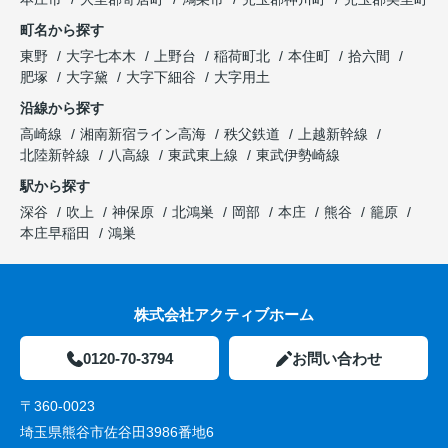
町名から探す
東野
大字七本木
上野台
稲荷町北
本住町
拾六間
肥塚
大字黛
大字下細谷
大字用土
沿線から探す
高崎線
湘南新宿ライン高海
秩父鉄道
上越新幹線
北陸新幹線
八高線
東武東上線
東武伊勢崎線
駅から探す
深谷
吹上
神保原
北鴻巣
岡部
本庄
熊谷
籠原
本庄早稲田
鴻巣
株式会社アクティブホーム
0120-70-3794
お問い合わせ
〒360-0023
埼玉県熊谷市佐谷田3986番地6