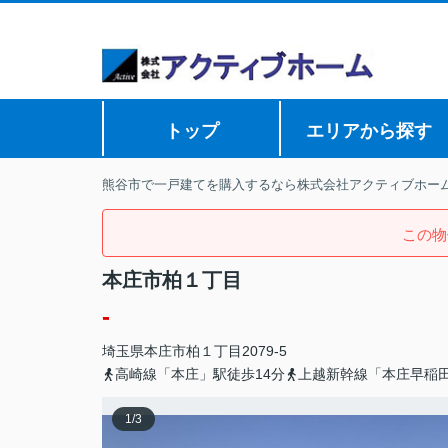
トップ
エリアから探す
熊谷市で一戸建てを購入するなら株式会社アクティブホー
この物
本庄市柏１丁目
-
埼玉県
本庄市
柏
１丁目2079-5
高崎線「本庄」駅徒歩14分
上越新幹線「本庄早稲田
1
/
3