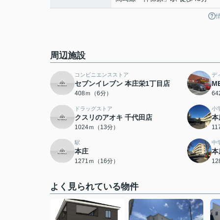
周辺施設
コンビニエンスストア
デ
セブンイレブン 本庄栄1丁目店
M
408ｍ（6分）
6
ドラッグストア
小
クスリのアオキ 千代田店
本
1024ｍ（13分）
1
駅
中
本庄
本
1271ｍ（16分）
1
よく見られている物件