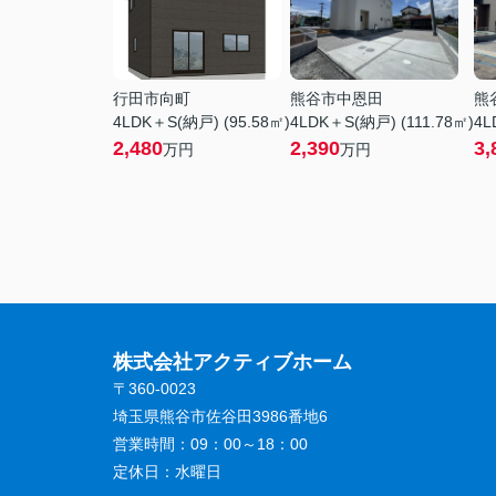
行田市向町
熊谷市中恩田
熊
4LDK＋S(納戸) (95.58㎡)
4LDK＋S(納戸) (111.78㎡)
4L
2,480
2,390
3,
万円
万円
株式会社アクティブホーム
〒360-0023
埼玉県熊谷市佐谷田3986番地6
営業時間：
09：00～18：00
定休日：
水曜日