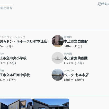
情報
情報の見方
ィスカウントショップ
図書館
EGAドン・キホーテUNY本庄店
本庄市立図書館
42ｍ（9分）
848ｍ（11分）
学校
幼稚園
庄市立中央小学校
本庄青葉幼稚園
174ｍ（15分）
1174ｍ（15分）
学校
スーパー
庄市立本庄南中学校
ベルク 七本木店
281ｍ（17分）
1588ｍ（20分）