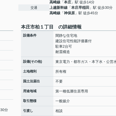
高崎線
「
本庄
」駅 徒歩14分
上越新幹線
「
本庄早稲田
」駅 徒歩30分
交通
高崎線
「
神保原
」駅 徒歩45分
本庄市柏１丁目 の詳細情報
設備条件
閑静な住宅地
建設住宅性能評価書付
駐車2台可
耐震構造
設備(その他)
東京電力・都市ガス・本下水・公営
土地権利
所有権
国土法届出
不要
用途地域
第一種低層住居専用
取引態様
一般媒介
30分
引渡し
相談