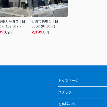
谷市万平町２丁目
行田市矢場１丁目
DK (109.30㎡)
3LDK (84.88㎡)
890
2,199
万円
万円
トップページ
スタッフ
お客様の声