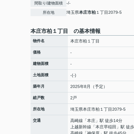
-/-
間取り/建物面積
埼玉県
本庄市
柏
１丁目2079-5
所在地
本庄市柏１丁目 の基本情報
物件名
本庄市柏１丁目
価格
-
建物面積
-
土地面積
-(-)
築年月
2025年8月（予定）
総戸数
2戸
所在地
埼玉県
本庄市
柏
１丁目2079-5
交通
高崎線
「
本庄
」駅 徒歩14分
上越新幹線
「
本庄早稲田
」駅 徒歩
高崎線
「
神保原
」駅 徒歩45分