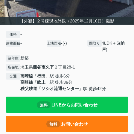
【外観】２号棟現地外観（2025年12月16日）撮影
-
価格
-
-(-)
4LDK＋S(納
建物面積
土地面積
間取り
戸)
新築
築年数
埼玉県
熊谷市
久下
２丁目28-1
所在地
高崎線
「
行田
」駅 徒歩6分
交通
高崎線
「
吹上
」駅 徒歩36分
秩父鉄道
「
ソシオ流通センター
」駅 徒歩42分
LINEからお問い合わせ
無料
お問い合わせ
無料