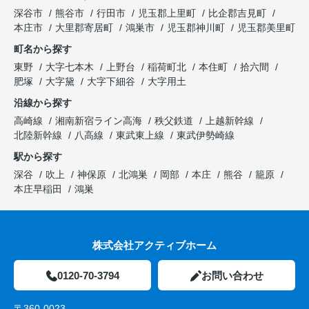
深谷市
熊谷市
行田市
児玉郡上里町
比企郡吉見町
本庄市
大里郡寄居町
鴻巣市
児玉郡神川町
児玉郡美里町
町名から探す
東野
大字七本木
上野台
稲荷町北
本住町
拾六間
肥塚
大字黛
大字下細谷
大字用土
沿線から探す
高崎線
湘南新宿ライン高海
秩父鉄道
上越新幹線
北陸新幹線
八高線
東武東上線
東武伊勢崎線
駅から探す
深谷
吹上
神保原
北鴻巣
岡部
本庄
熊谷
籠原
本庄早稲田
鴻巣
株式会社アクティブホーム
0120-70-3794
お問い合わせ
〒360-0023