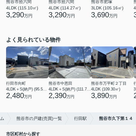
熊谷市拾六間
熊谷市肥塚
熊谷市拾六間
4LDK (115.10㎡)
3LDK (105.16㎡)
4
4LDK (114.27㎡)
3,290
3,690
3,290
万円
万円
万円
よく見られている物件
行田市向町
熊谷市中恩田
熊谷市万平町２丁目
4LDK＋S(納戸) (95.58㎡)
4LDK＋S(納戸) (111.78㎡)
4LDK (109.30㎡)
3
2,480
2,390
3,890
万円
万円
万円
ム
熊谷市の戸建(売買)一覧
行田駅
熊谷市久下第１４
市区町村から探す