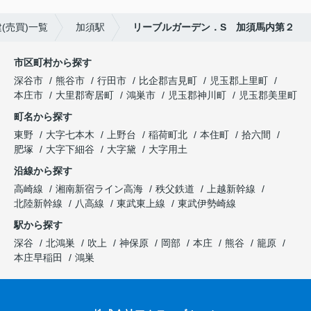
(売買)一覧
加須駅
リーブルガーデン．S 加須馬内第２
市区町村から探す
深谷市
熊谷市
行田市
比企郡吉見町
児玉郡上里町
本庄市
大里郡寄居町
鴻巣市
児玉郡神川町
児玉郡美里町
町名から探す
東野
大字七本木
上野台
稲荷町北
本住町
拾六間
肥塚
大字下細谷
大字黛
大字用土
沿線から探す
高崎線
湘南新宿ライン高海
秩父鉄道
上越新幹線
北陸新幹線
八高線
東武東上線
東武伊勢崎線
駅から探す
深谷
北鴻巣
吹上
神保原
岡部
本庄
熊谷
籠原
本庄早稲田
鴻巣