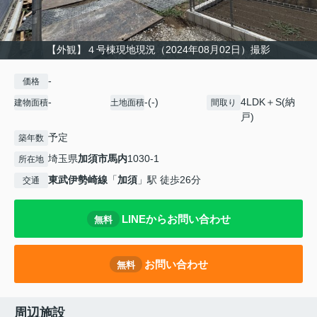
【外観】４号棟現地現況（2024年08月02日）撮影
-
価格
-
-(-)
4LDK＋S(納
建物面積
土地面積
間取り
戸)
予定
築年数
埼玉県
加須市
馬内
1030-1
所在地
東武伊勢崎線
「
加須
」駅 徒歩26分
交通
LINEからお問い合わせ
無料
お問い合わせ
無料
周辺施設