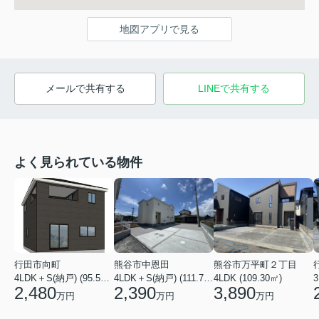
地図アプリで見る
メールで共有する
LINEで共有する
よく見られている物件
行田市向町
熊谷市中恩田
熊谷市万平町２丁目
4LDK＋S(納戸) (95.58㎡)
4LDK＋S(納戸) (111.78㎡)
4LDK (109.30㎡)
3
2,480
2,390
3,890
万円
万円
万円