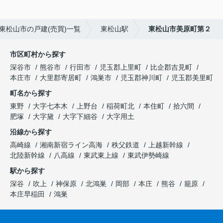
東松山市の戸建(売買)一覧
東松山駅
東松山市美原町第２
市区町村から探す
深谷市
熊谷市
行田市
児玉郡上里町
比企郡吉見町
本庄市
大里郡寄居町
鴻巣市
児玉郡神川町
児玉郡美里町
町名から探す
東野
大字七本木
上野台
稲荷町北
本住町
拾六間
肥塚
大字黛
大字下細谷
大字用土
沿線から探す
高崎線
湘南新宿ライン高海
秩父鉄道
上越新幹線
北陸新幹線
八高線
東武東上線
東武伊勢崎線
駅から探す
深谷
吹上
神保原
北鴻巣
岡部
本庄
熊谷
籠原
本庄早稲田
鴻巣