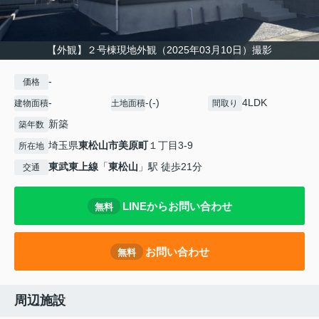
【外観】２号棟現地外観（2025年03月10日）撮影
-
価格
-
-(-)
4LDK
建物面積
土地面積
間取り
新築
築年数
埼玉県
東松山市
美原町
１丁目3-9
所在地
東武東上線
「
東松山
」駅 徒歩21分
交通
LINEからお問い合わせ
無料
お問い合わせ
無料
周辺施設