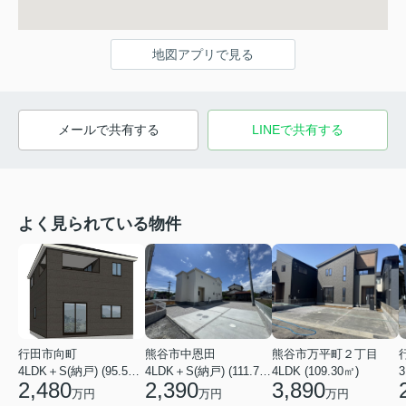
地図アプリで見る
メールで共有する
LINEで共有する
よく見られている物件
行田市向町
熊谷市中恩田
熊谷市万平町２丁目
4LDK＋S(納戸) (95.58㎡)
4LDK＋S(納戸) (111.78㎡)
4LDK (109.30㎡)
3
2,480
2,390
3,890
万円
万円
万円