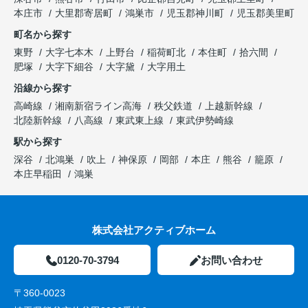
本庄市
大里郡寄居町
鴻巣市
児玉郡神川町
児玉郡美里町
町名から探す
東野
大字七本木
上野台
稲荷町北
本住町
拾六間
肥塚
大字下細谷
大字黛
大字用土
沿線から探す
高崎線
湘南新宿ライン高海
秩父鉄道
上越新幹線
北陸新幹線
八高線
東武東上線
東武伊勢崎線
駅から探す
深谷
北鴻巣
吹上
神保原
岡部
本庄
熊谷
籠原
本庄早稲田
鴻巣
株式会社アクティブホーム
0120-70-3794
お問い合わせ
〒360-0023