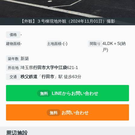
【外観】３号棟現地外観（2024年11月01日）撮影
-
価格
-
-(-)
4LDK＋S(納
建物面積
土地面積
間取り
戸)
新築
築年数
埼玉県
行田市
大字中江袋
621-1
所在地
秩父鉄道
「
行田市
」駅 徒歩63分
交通
LINEからお問い合わせ
無料
お問い合わせ
無料
周辺施設