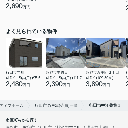
4
2,690
万円
よく見られている物件
行田市向町
熊谷市中恩田
熊谷市万平町２丁目
4LDK＋S(納戸) (95.58㎡)
4LDK＋S(納戸) (111.78㎡)
4LDK (109.30㎡)
3
2,480
2,390
3,890
万円
万円
万円
ティブホーム
行田市の戸建(売買)一覧
行田市中江袋第１
市区町村から探す
深谷市
熊谷市
行田市
比企郡吉見町
児玉郡上里町