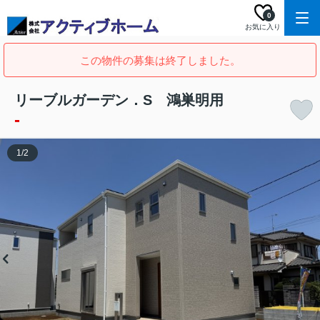
0
お気に入り
この物件の募集は終了しました。
リーブルガーデン．S 鴻巣明用
-
1
/
2