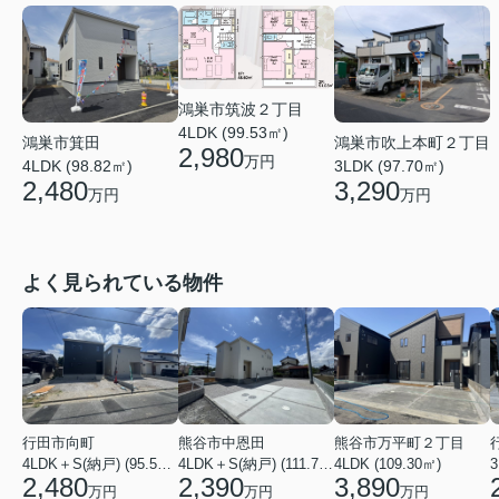
鴻巣市筑波２丁目
4LDK (99.53㎡)
鴻巣市箕田
鴻巣市吹上本町２丁目
2,980
万円
4LDK (98.82㎡)
3LDK (97.70㎡)
2,480
3,290
万円
万円
よく見られている物件
行田市向町
熊谷市中恩田
熊谷市万平町２丁目
4LDK＋S(納戸) (95.58㎡)
4LDK＋S(納戸) (111.78㎡)
4LDK (109.30㎡)
3
2,480
2,390
3,890
万円
万円
万円