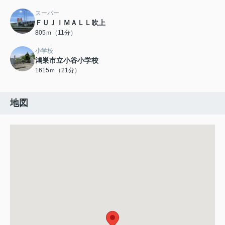
スーパー
ＦＵＪＩＭＡＬＬ吹上
805ｍ（11分）
小学校
鴻巣市立小谷小学校
1615ｍ（21分）
地図