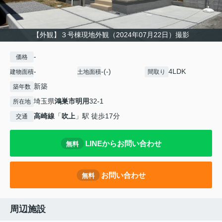
【外観】３号棟現地外観（2024年07月22日）撮影
-
価格
-
-(-)
4LDK
建物面積
土地面積
間取り
新築
築年数
埼玉県
鴻巣市
明用
32-1
所在地
高崎線
「
吹上
」駅 徒歩17分
交通
LINEからお問い合わせ
無料
お問い合わせ
無料
周辺施設