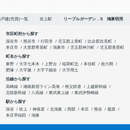
戸建(売買)一覧
吹上駅
リーブルガーデン．S 鴻巣明用
市区町村から探す
深谷市
熊谷市
行田市
児玉郡上里町
比企郡吉見町
本庄市
大里郡寄居町
鴻巣市
児玉郡神川町
児玉郡美里町
町名から探す
東野
大字七本木
上野台
稲荷町北
本住町
拾六間
肥塚
大字黛
大字下細谷
大字用土
沿線から探す
高崎線
湘南新宿ライン高海
秩父鉄道
上越新幹線
北陸新幹線
八高線
東武東上線
東武伊勢崎線
駅から探す
深谷
吹上
神保原
北鴻巣
岡部
本庄
熊谷
籠原
本庄早稲田
鴻巣