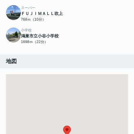
スーパー
ＦＵＪＩＭＡＬＬ吹上
768ｍ（10分）
小学校
鴻巣市立小谷小学校
1698ｍ（22分）
地図