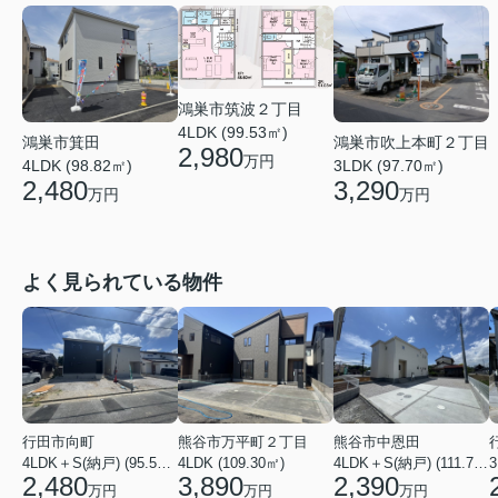
鴻巣市筑波２丁目
4LDK (99.53㎡)
鴻巣市箕田
鴻巣市吹上本町２丁目
2,980
万円
4LDK (98.82㎡)
3LDK (97.70㎡)
2,480
3,290
万円
万円
よく見られている物件
行田市向町
熊谷市万平町２丁目
熊谷市中恩田
4LDK＋S(納戸) (95.58㎡)
4LDK (109.30㎡)
4LDK＋S(納戸) (111.78㎡)
3
2,480
3,890
2,390
万円
万円
万円