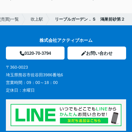
(売買)一覧
吹上駅
リーブルガーデン．Ｓ 鴻巣前砂第２
株式会社アクティブホーム
0120-70-3794
お問い合わせ
〒360-0023
埼玉県熊谷市佐谷田3986番地6
営業時間：
09：00～18：00
定休日：
水曜日