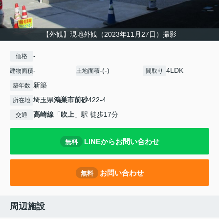
【外観】現地外観（2023年11月27日）撮影
-
価格
-
-(-)
4LDK
建物面積
土地面積
間取り
新築
築年数
埼玉県
鴻巣市
前砂
422-4
所在地
高崎線
「
吹上
」駅 徒歩17分
交通
LINEからお問い合わせ
無料
お問い合わせ
無料
周辺施設