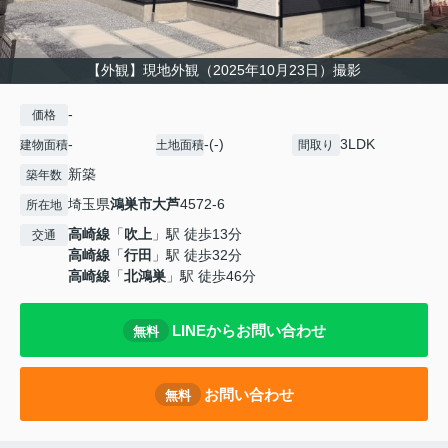
【外観】現地外観（2025年10月23日）撮影
-
価格
-
-(-)
3LDK
建物面積
土地面積
間取り
新築
築年数
埼玉県
鴻巣市
大芦
4572-6
所在地
高崎線
「
吹上
」駅 徒歩13分
交通
高崎線
「
行田
」駅 徒歩32分
高崎線
「
北鴻巣
」駅 徒歩46分
LINEからお問い合わせ
無料
お問い合わせ
無料