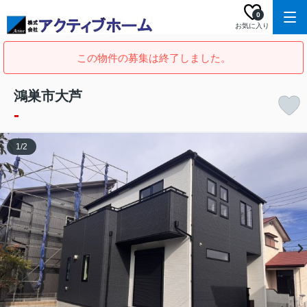
0
お気に入り
この物件の募集は終了しました。
鴻巣市大芦
-
1
/
2