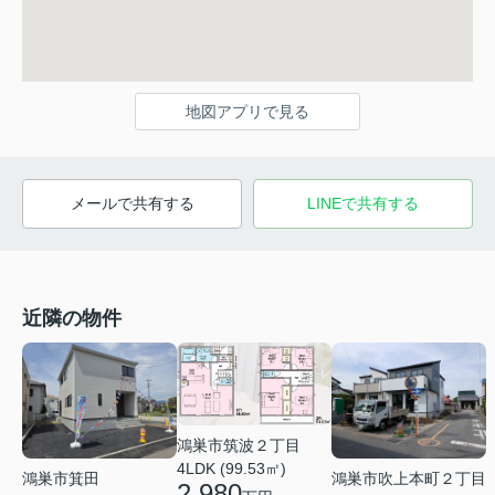
地図アプリで見る
メールで共有する
LINEで共有する
近隣の物件
鴻巣市筑波２丁目
4LDK (99.53㎡)
鴻巣市箕田
鴻巣市吹上本町２丁目
2,980