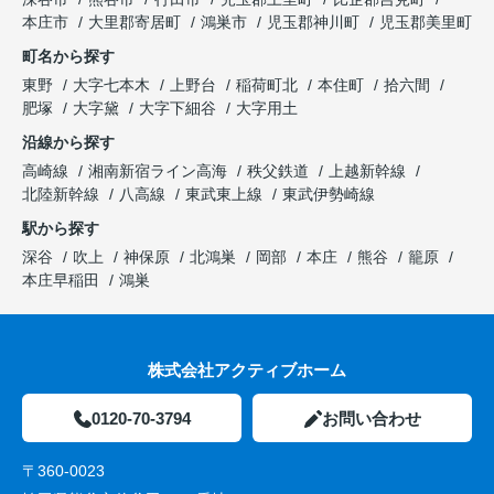
本庄市
大里郡寄居町
鴻巣市
児玉郡神川町
児玉郡美里町
町名から探す
東野
大字七本木
上野台
稲荷町北
本住町
拾六間
肥塚
大字黛
大字下細谷
大字用土
沿線から探す
高崎線
湘南新宿ライン高海
秩父鉄道
上越新幹線
北陸新幹線
八高線
東武東上線
東武伊勢崎線
駅から探す
深谷
吹上
神保原
北鴻巣
岡部
本庄
熊谷
籠原
本庄早稲田
鴻巣
株式会社アクティブホーム
0120-70-3794
お問い合わせ
〒360-0023