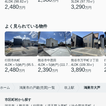
万円
4LDK (98.82㎡)
3LDK (97.70㎡)
2,480
3,290
万円
万円
よく見られている物件
行田市向町
熊谷市中恩田
熊谷市万平町２丁目
4LDK＋S(納戸) (95.58㎡)
4LDK＋S(納戸) (111.78㎡)
4LDK (109.30㎡)
3
2,480
2,390
3,890
万円
万円
万円
ホーム
鴻巣市の戸建(売買)一覧
吹上駅
鴻巣市大芦
市区町村から探す
深谷市
熊谷市
行田市
児玉郡上里町
比企郡吉見町