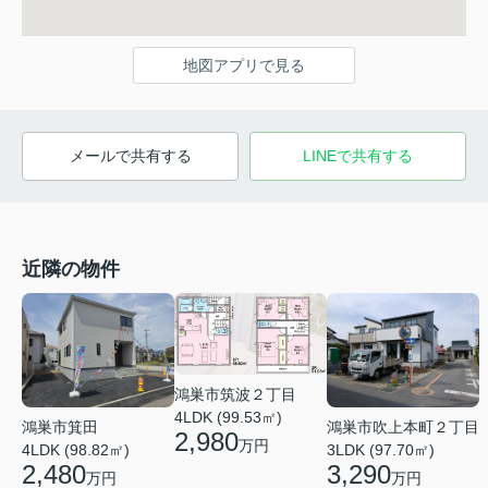
地図アプリで見る
メールで共有する
LINEで共有する
近隣の物件
鴻巣市筑波２丁目
4LDK (99.53㎡)
鴻巣市箕田
鴻巣市吹上本町２丁目
2,980
万円
4LDK (98.82㎡)
3LDK (97.70㎡)
2,480
3,290
万円
万円