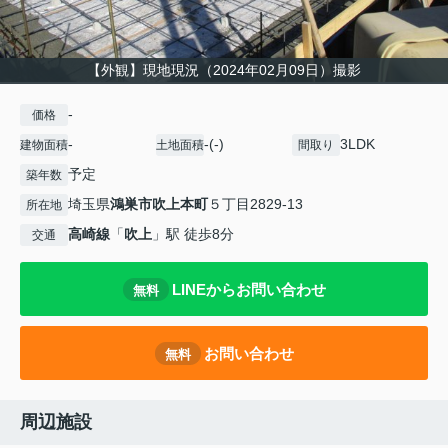
【外観】現地現況（2024年02月09日）撮影
-
価格
-
-(-)
3LDK
建物面積
土地面積
間取り
予定
築年数
埼玉県
鴻巣市
吹上本町
５丁目2829-13
所在地
高崎線
「
吹上
」駅 徒歩8分
交通
LINEからお問い合わせ
無料
お問い合わせ
無料
周辺施設