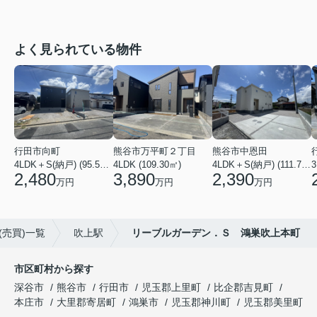
よく見られている物件
行田市向町
熊谷市万平町２丁目
熊谷市中恩田
4LDK＋S(納戸) (95.58㎡)
4LDK (109.30㎡)
4LDK＋S(納戸) (111.78㎡)
3
2,480
3,890
2,390
万円
万円
万円
(売買)一覧
吹上駅
リーブルガーデン．Ｓ 鴻巣吹上本町
市区町村から探す
深谷市
熊谷市
行田市
児玉郡上里町
比企郡吉見町
本庄市
大里郡寄居町
鴻巣市
児玉郡神川町
児玉郡美里町