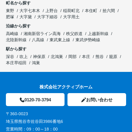
町名から探す
東野
大字七本木
上野台
稲荷町北
本住町
拾六間
肥塚
大字黛
大字下細谷
大字用土
沿線から探す
高崎線
湘南新宿ライン高海
秩父鉄道
上越新幹線
北陸新幹線
八高線
東武東上線
東武伊勢崎線
駅から探す
深谷
吹上
神保原
北鴻巣
岡部
本庄
熊谷
籠原
本庄早稲田
鴻巣
株式会社アクティブホーム
0120-70-3794
お問い合わせ
〒360-0023
埼玉県熊谷市佐谷田3986番地6
営業時間：
09：00～18：00