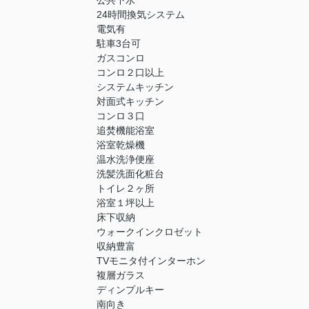
公共下水
24時間換気システム
電気有
駐車3台可
ガスコンロ
コンロ２口以上
システムキッチン
対面式キッチン
コンロ３口
追焚機能浴室
浴室乾燥機
温水洗浄便座
洗髪洗面化粧台
トイレ２ヶ所
浴室１坪以上
床下収納
ウォークインクロゼット
収納豊富
TVモニタ付インターホン
複層ガラス
ディンプルキー
南向き