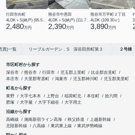
行田市向町
熊谷市中恩田
熊谷市万平町２丁目
3
4LDK＋S(納戸) (95.58㎡)
4LDK＋S(納戸) (111.78㎡)
4LDK (109.30㎡)
2,480
2,390
3,890
万円
万円
万円
売買)一覧
リーブルガーデン．S 深谷田所町第３
２号棟
市区町村から探す
深谷市
熊谷市
行田市
児玉郡上里町
比企郡吉見町
本庄市
大里郡寄居町
鴻巣市
児玉郡神川町
児玉郡美里町
町名から探す
東野
大字七本木
上野台
稲荷町北
本住町
拾六間
肥塚
大字黛
大字下細谷
大字用土
沿線から探す
高崎線
湘南新宿ライン高海
秩父鉄道
上越新幹線
北陸新幹線
八高線
東武東上線
東武伊勢崎線