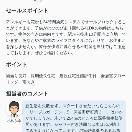
ーホン
セールスポイント
アレルギーも花粉も24時間換気システムでオールブロックするこ
とができます。子供がのびのび走り回れる4LDKの物件はこちら
です。物件の向きは南向きです。駅から徒歩10分圏内に立地して
います。あなたやご家族のライフスタイルに合わせて、お住まい
を探しませんか。皆様が快適に暮らせる不動産を当社ではご用意
しております。ぜひご検討ください。
ポイント
陽当り良好
長期優良住宅
建設住宅性能評価付
全居室フロー
リング
南向き
担当者のコメント
新生活を失敗せず、スタートさせたいならこちらの
「リーブルガーデン．S 深谷田所町第３ 」はいか
がでしょうか。歩いて254mのところに深谷相生郵便
小林 弘幸
局があります。シャワー付き洗面台は水はねが防止
できるようになっています。浴室乾燥機のあるお風