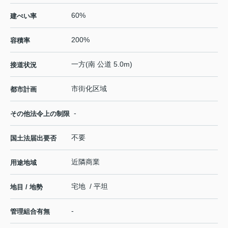
60%
建ぺい率
200%
容積率
一方(南 公道 5.0m)
接道状況
市街化区域
都市計画
-
その他法令上の制限
不要
国土法届出要否
近隣商業
用途地域
宅地 / 平坦
地目 / 地勢
-
管理組合有無