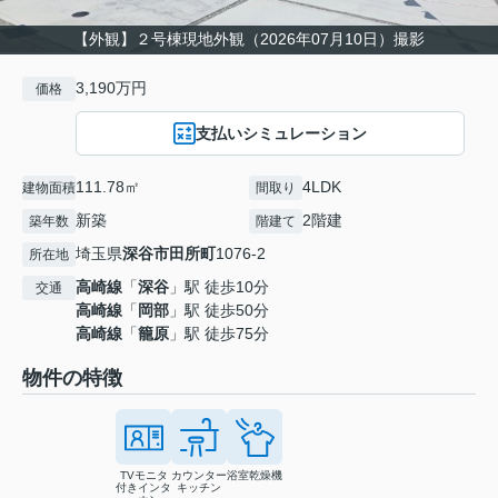
【外観】２号棟現地外観（2026年07月10日）撮影
3,190万円
価格
支払いシミュレーション
111.78㎡
4LDK
建物面積
間取り
新築
2階建
築年数
階建て
埼玉県
深谷市
田所町
1076-2
所在地
高崎線
「
深谷
」駅 徒歩10分
交通
高崎線
「
岡部
」駅 徒歩50分
高崎線
「
籠原
」駅 徒歩75分
物件の特徴
TVモニタ
カウンター
浴室乾燥機
付きインタ
キッチン