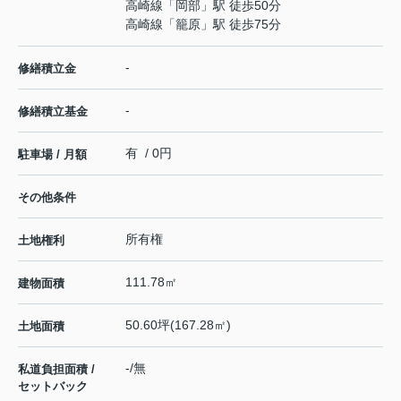
高崎線
「
岡部
」駅 徒歩50分
高崎線
「
籠原
」駅 徒歩75分
-
修繕積立金
-
修繕積立基金
有 / 0円
駐車場 / 月額
その他条件
所有権
土地権利
111.78㎡
建物面積
50.60坪(167.28㎡)
土地面積
-/無
私道負担面積 /
セットバック