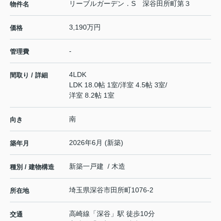
リーブルガーデン．S 深谷田所町第３
物件名
3,190万円
価格
-
管理費
4LDK
間取り / 詳細
LDK 18.0帖 1室
/
洋室 4.5帖 3室
/
洋室 8.2帖 1室
南
向き
2026年6月 (新築)
築年月
新築一戸建 / 木造
種別 / 建物構造
埼玉県
深谷市
田所町
1076-2
所在地
高崎線
「
深谷
」駅 徒歩10分
交通