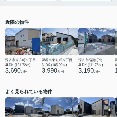
近隣の物件
深谷市東方町２丁目
深谷市東方町５丁目
深谷市稲荷町北
4LDK (121.72㎡)
3LDK (105.99㎡)
4
4LDK (111.78㎡)
3,690
3,990
3,190
万円
万円
万円
よく見られている物件