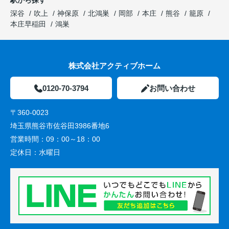
駅から探す
深谷
吹上
神保原
北鴻巣
岡部
本庄
熊谷
籠原
本庄早稲田
鴻巣
株式会社アクティブホーム
0120-70-3794
お問い合わせ
〒360-0023
埼玉県熊谷市佐谷田3986番地6
営業時間：
09：00～18：00
定休日：
水曜日