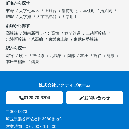
町名から探す
東野
大字七本木
上野台
稲荷町北
本住町
拾六間
肥塚
大字黛
大字下細谷
大字用土
沿線から探す
高崎線
湘南新宿ライン高海
秩父鉄道
上越新幹線
北陸新幹線
八高線
東武東上線
東武伊勢崎線
駅から探す
深谷
吹上
神保原
北鴻巣
岡部
本庄
熊谷
籠原
本庄早稲田
鴻巣
株式会社アクティブホーム
0120-70-3794
お問い合わせ
〒360-0023
埼玉県熊谷市佐谷田3986番地6
営業時間：
09：00～18：00