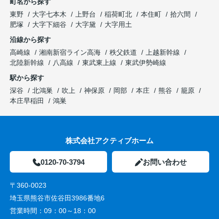
町名から探す
東野
大字七本木
上野台
稲荷町北
本住町
拾六間
肥塚
大字下細谷
大字黛
大字用土
沿線から探す
高崎線
湘南新宿ライン高海
秩父鉄道
上越新幹線
北陸新幹線
八高線
東武東上線
東武伊勢崎線
駅から探す
深谷
北鴻巣
吹上
神保原
岡部
本庄
熊谷
籠原
本庄早稲田
鴻巣
株式会社アクティブホーム
0120-70-3794
お問い合わせ
〒360-0023
埼玉県熊谷市佐谷田3986番地6
営業時間：
09：00～18：00