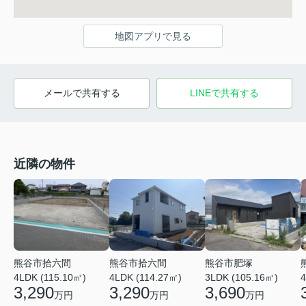
地図アプリで見る
メールで共有する
LINEで共有する
近隣の物件
熊谷市拾六間
熊谷市肥塚
熊谷市拾六間
4LDK (115.10㎡)
3LDK (105.16㎡)
4
4LDK (114.27㎡)
3,290
3,690
3,290
万円
万円
万円