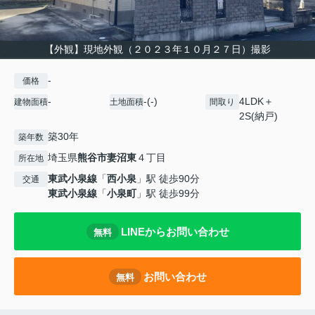
【外観】現地外観（２０２３年１０月２７日）撮影
-
価格
-
-(-)
4LDK＋
建物面積
土地面積
間取り
2S(納戸)
築30年
築年数
埼玉県
熊谷市
妻沼東
４丁目
所在地
東武小泉線
「
西小泉
」駅 徒歩90分
交通
東武小泉線
「
小泉町
」駅 徒歩99分
LINEからお問い合わせ
無料
お問い合わせ
無料