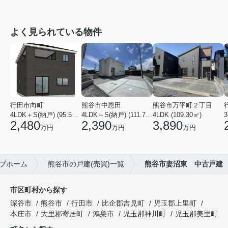
よく見られている物件
行田市向町
熊谷市中恩田
熊谷市万平町２丁目
4LDK＋S(納戸) (95.58㎡)
4LDK＋S(納戸) (111.78㎡)
4LDK (109.30㎡)
3
2,480
2,390
3,890
万円
万円
万円
ブホーム
熊谷市の戸建(売買)一覧
熊谷市妻沼東 中古戸建
市区町村から探す
深谷市
熊谷市
行田市
比企郡吉見町
児玉郡上里町
本庄市
大里郡寄居町
鴻巣市
児玉郡神川町
児玉郡美里町