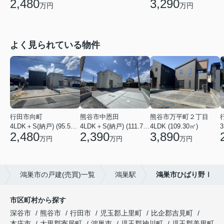
2,480
3,290
万円
万円
よく見られている物件
行田市向町
熊谷市中恩田
熊谷市万平町２丁目
4LDK＋S(納戸) (95.58㎡)
4LDK＋S(納戸) (111.78㎡)
4LDK (109.30㎡)
3
2,480
2,390
3,890
万円
万円
万円
鴻巣市の戸建(売買)一覧
鴻巣駅
鴻巣市ひばり野Ⅰ
市区町村から探す
深谷市
熊谷市
行田市
児玉郡上里町
比企郡吉見町
本庄市
大里郡寄居町
鴻巣市
児玉郡神川町
児玉郡美里町