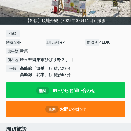
【外観】現地外観（2023年07月11日）撮影
-
価格
-
-(-)
4LDK
建物面積
土地面積
間取り
新築
築年数
埼玉県
鴻巣市
ひばり野
２丁目
所在地
高崎線
「
鴻巣
」駅 徒歩29分
交通
高崎線
「
北本
」駅 徒歩58分
LINEからお問い合わせ
無料
お問い合わせ
無料
周辺施設