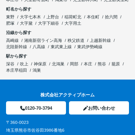
町名から探す
東野
大字七本木
上野台
稲荷町北
本住町
拾六間
肥塚
大字黛
大字下細谷
大字用土
沿線から探す
高崎線
湘南新宿ライン高海
秩父鉄道
上越新幹線
北陸新幹線
八高線
東武東上線
東武伊勢崎線
駅から探す
深谷
吹上
神保原
北鴻巣
岡部
本庄
熊谷
籠原
本庄早稲田
鴻巣
株式会社アクティブホーム
0120-70-3794
お問い合わせ
〒360-0023
埼玉県熊谷市佐谷田3986番地6