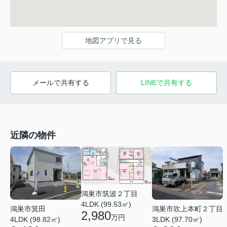
地図アプリで見る
メールで共有する
LINEで共有する
近隣の物件
鴻巣市筑波２丁目
4LDK (99.53㎡)
鴻巣市箕田
鴻巣市吹上本町２丁目
2,980
万円
4LDK (98.82㎡)
3LDK (97.70㎡)