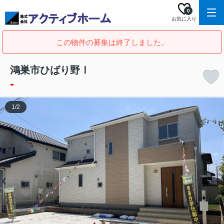
0
お気に入り
この物件の募集は終了しました。
鴻巣市ひばり野Ⅰ
-
1
/
2