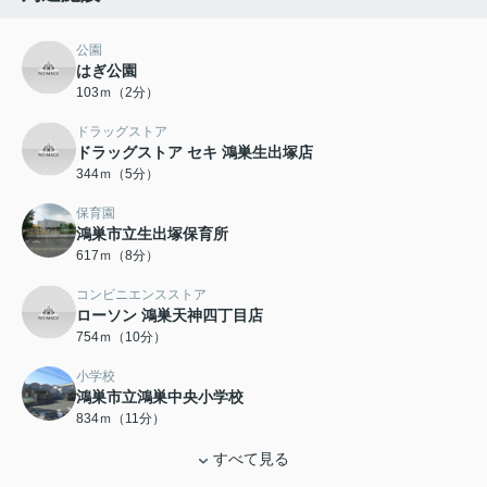
公園
はぎ公園
103ｍ（2分）
ドラッグストア
ドラッグストア セキ 鴻巣生出塚店
344ｍ（5分）
保育園
鴻巣市立生出塚保育所
617ｍ（8分）
コンビニエンスストア
ローソン 鴻巣天神四丁目店
754ｍ（10分）
小学校
鴻巣市立鴻巣中央小学校
834ｍ（11分）
すべて見る