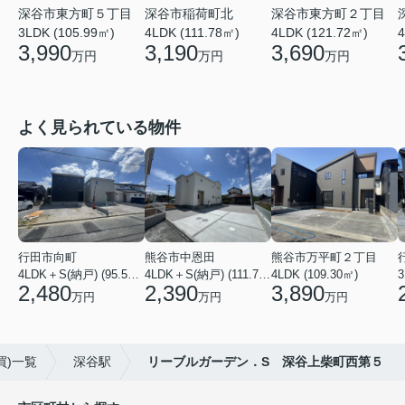
深谷市東方町５丁目
深谷市東方町２丁目
深谷市稲荷町北
3LDK (105.99㎡)
4LDK (121.72㎡)
4
4LDK (111.78㎡)
3,990
3,690
3,190
万円
万円
万円
よく見られている物件
行田市向町
熊谷市中恩田
熊谷市万平町２丁目
4LDK＋S(納戸) (95.58㎡)
4LDK＋S(納戸) (111.78㎡)
4LDK (109.30㎡)
3
2,480
2,390
3,890
万円
万円
万円
買)一覧
深谷駅
リーブルガーデン．S 深谷上柴町西第５