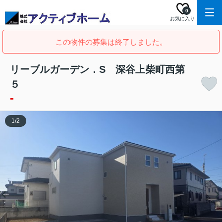
0
お気に入り
この物件の募集は終了しました。
リーブルガーデン．S 深谷上柴町西第
５
-
1
/
2