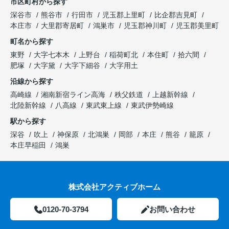
市区町村から探す
深谷市
熊谷市
行田市
児玉郡上里町
比企郡吉見町
本庄市
大里郡寄居町
鴻巣市
児玉郡神川町
児玉郡美里町
町名から探す
東野
大字七本木
上野台
稲荷町北
本住町
拾六間
肥塚
大字黛
大字下細谷
大字用土
沿線から探す
高崎線
湘南新宿ライン高海
秩父鉄道
上越新幹線
北陸新幹線
八高線
東武東上線
東武伊勢崎線
駅から探す
深谷
吹上
神保原
北鴻巣
岡部
本庄
熊谷
籠原
本庄早稲田
鴻巣
株式会社アクティブホーム
0120-70-3794
お問い合わせ