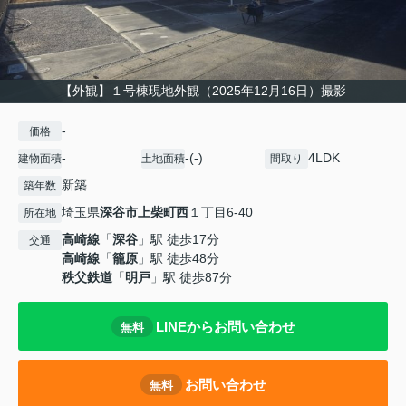
【外観】１号棟現地外観（2025年12月16日）撮影
-
価格
-
-(-)
4LDK
建物面積
土地面積
間取り
新築
築年数
埼玉県
深谷市
上柴町西
１丁目6-40
所在地
高崎線
「
深谷
」駅 徒歩17分
交通
高崎線
「
籠原
」駅 徒歩48分
秩父鉄道
「
明戸
」駅 徒歩87分
LINEからお問い合わせ
無料
お問い合わせ
無料