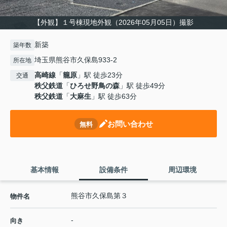
【外観】１号棟現地外観（2026年05月05日）撮影
新築
築年数
埼玉県熊谷市久保島933-2
所在地
高崎線
「
籠原
」駅 徒歩23分
交通
秩父鉄道
「
ひろせ野鳥の森
」駅 徒歩49分
秩父鉄道
「
大麻生
」駅 徒歩63分
お問い合わせ
無料
基本情報
設備条件
周辺環境
熊谷市久保島第３
物件名
-
向き