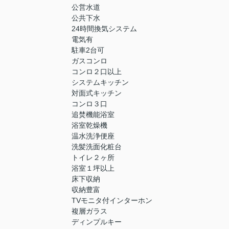
公営水道
公共下水
24時間換気システム
電気有
駐車2台可
ガスコンロ
コンロ２口以上
システムキッチン
対面式キッチン
コンロ３口
追焚機能浴室
浴室乾燥機
温水洗浄便座
洗髪洗面化粧台
トイレ２ヶ所
浴室１坪以上
床下収納
収納豊富
TVモニタ付インターホン
複層ガラス
ディンプルキー